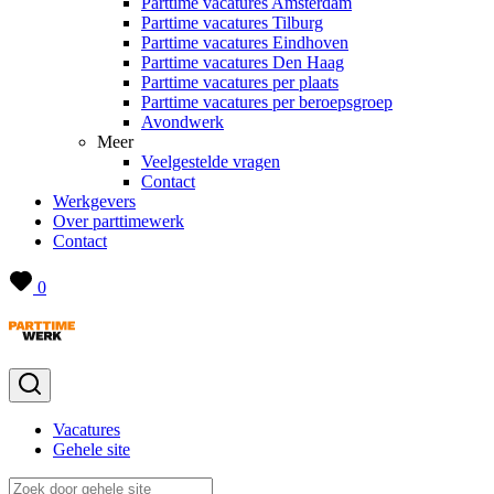
Parttime vacatures Amsterdam
Parttime vacatures Tilburg
Parttime vacatures Eindhoven
Parttime vacatures Den Haag
Parttime vacatures per plaats
Parttime vacatures per beroepsgroep
Avondwerk
Meer
Veelgestelde vragen
Contact
Werkgevers
Over parttimewerk
Contact
0
Vacatures
Gehele site