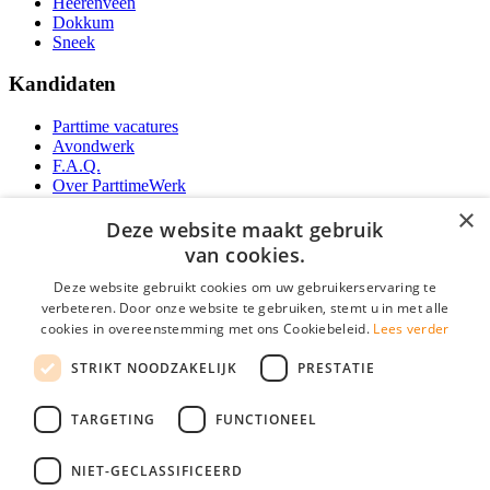
Heerenveen
Dokkum
Sneek
Kandidaten
Parttime vacatures
Avondwerk
F.A.Q.
Over ParttimeWerk
YoungCapital IOS App
×
YoungCapital Android App
Deze website maakt gebruik
van cookies.
Werkgevers
Deze website gebruikt cookies om uw gebruikerservaring te
verbeteren. Door onze website te gebruiken, stemt u in met alle
Parttime personeel
cookies in overeenstemming met ons Cookiebeleid.
Lees verder
Vacature aanmelden
Bereken uw tarief
STRIKT NOODZAKELIJK
PRESTATIE
Partners
Contact
TARGETING
FUNCTIONEEL
Social
NIET-GECLASSIFICEERD