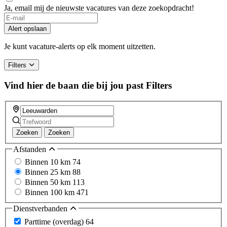
Ja, email mij de nieuwste vacatures van deze zoekopdracht!
If
you
Alert opslaan
are
a
Je kunt vacature-alerts op elk moment uitzetten.
human,
ignore
Filters
this
field
Vind hier de baan die bij jou past
Filters
Zoeken
Zoeken
Afstanden
Binnen 10 km
74
Binnen 25 km
88
Binnen 50 km
113
Binnen 100 km
471
Dienstverbanden
Parttime (overdag)
64