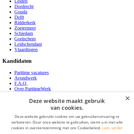
Leiden
Dordrecht
Gouda
Delft
Ridderkerk
Zoetermeer
Schiedam
Gorinchem
Leidschendam
Vlaardingen
Kandidaten
Parttime vacatures
Avondwerk
F.A.Q.
Over ParttimeWerk
YoungCapital IOS App
×
YoungCapital Android App
Deze website maakt gebruik
van cookies.
Werkgevers
Deze website gebruikt cookies om uw gebruikerservaring te
verbeteren. Door onze website te gebruiken, stemt u in met alle
Parttime personeel
cookies in overeenstemming met ons Cookiebeleid.
Lees verder
Vacature aanmelden
Bereken uw tarief