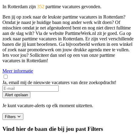
In Rotterdam zijn
352
parttime vacatures gevonden.
Ben jij op zoek naar de leukste parttime vacatures in Rotterdam?
Omdat je naast je huidige baan nog ander werk wilt doen? Of
misschien omdat je net afgestudeerd bent en nog niet direct fulltime
aan de slag wilt? Via de website ParttimeWerk.nl zit je goed. Ga op
zoek naar parttime vacatures in Rotterdam. Er zijn veel verschillende
banen die jij kunt beoefenen. Ga bijvoorbeeld werken in een winkel
of zoek naar promotiewerk om jouw drukke agenda mee te vullen.
Iets voor jou? Solliciteer dan snel op een van onze parttime
vacatures in Rotterdam!
Meer informatie
Ja, email mij de nieuwste vacatures van deze zoekopdracht!
If
you
Alert opslaan
are
a
Je kunt vacature-alerts op elk moment uitzetten.
human,
ignore
Filters
this
field
Vind hier de baan die bij jou past
Filters