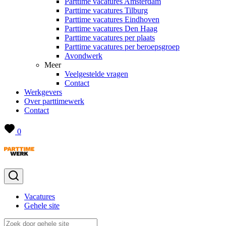
Parttime vacatures Amsterdam
Parttime vacatures Tilburg
Parttime vacatures Eindhoven
Parttime vacatures Den Haag
Parttime vacatures per plaats
Parttime vacatures per beroepsgroep
Avondwerk
Meer
Veelgestelde vragen
Contact
Werkgevers
Over parttimewerk
Contact
0
Vacatures
Gehele site