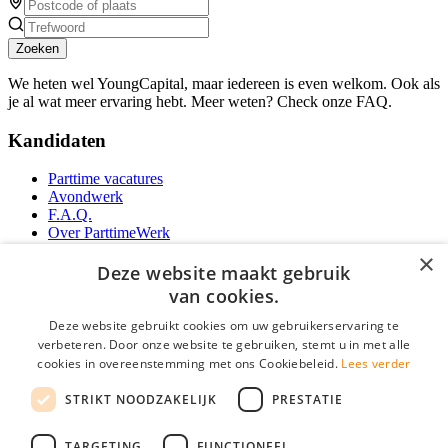
Zoeken
We heten wel YoungCapital, maar iedereen is even welkom. Ook als
je al wat meer ervaring hebt. Meer weten? Check onze FAQ.
Kandidaten
Parttime vacatures
Avondwerk
F.A.Q.
Over ParttimeWerk
YoungCapital IOS App
×
YoungCapital Android App
Deze website maakt gebruik
van cookies.
Werkgevers
Deze website gebruikt cookies om uw gebruikerservaring te
verbeteren. Door onze website te gebruiken, stemt u in met alle
Parttime personeel
cookies in overeenstemming met ons Cookiebeleid.
Lees verder
Vacature aanmelden
Bereken uw tarief
STRIKT NOODZAKELIJK
PRESTATIE
Partners
Contact
TARGETING
FUNCTIONEEL