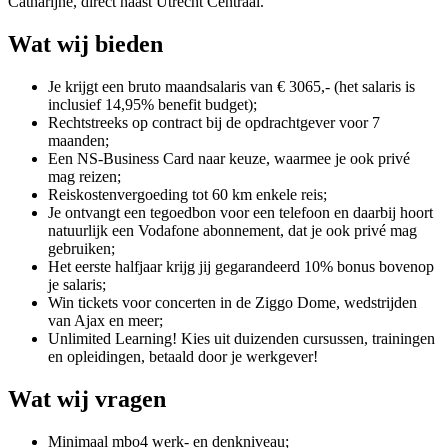
Catharijne, direct naast Utrecht Centraal.
Wat wij bieden
Je krijgt een bruto maandsalaris van € 3065,- (het salaris is
inclusief 14,95% benefit budget);
Rechtstreeks op contract bij de opdrachtgever voor 7
maanden;
Een NS-Business Card naar keuze, waarmee je ook privé
mag reizen;
Reiskostenvergoeding tot 60 km enkele reis;
Je ontvangt een tegoedbon voor een telefoon en daarbij hoort
natuurlijk een Vodafone abonnement, dat je ook privé mag
gebruiken;
Het eerste halfjaar krijg jij gegarandeerd 10% bonus bovenop
je salaris;
Win tickets voor concerten in de Ziggo Dome, wedstrijden
van Ajax en meer;
Unlimited Learning! Kies uit duizenden cursussen, trainingen
en opleidingen, betaald door je werkgever!
Wat wij vragen
Minimaal mbo4 werk- en denkniveau;