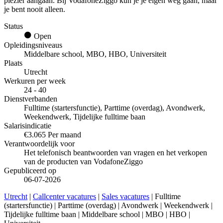
plezier aangaan. Bij VodafoneZiggo kun je je eigen weg gaan, maar
je bent nooit alleen.
Status
Open
Opleidingsniveaus
Middelbare school, MBO, HBO, Universiteit
Plaats
Utrecht
Werkuren per week
24 - 40
Dienstverbanden
Fulltime (startersfunctie), Parttime (overdag), Avondwerk,
Weekendwerk, Tijdelijke fulltime baan
Salarisindicatie
€3.065 Per maand
Verantwoordelijk voor
Het telefonisch beantwoorden van vragen en het verkopen
van de producten van VodafoneZiggo
Gepubliceerd op
06-07-2026
Utrecht
|
Callcenter vacatures
|
Sales vacatures
| Fulltime
(startersfunctie) | Parttime (overdag) | Avondwerk | Weekendwerk |
Tijdelijke fulltime baan | Middelbare school | MBO | HBO |