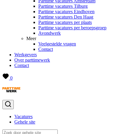
Parttime vacatures Amsterdam
Parttime vacatures Tilburg
Parttime vacatures Eindhoven
Parttime vacatures Den Haag
Parttime vacatures per plaats
Parttime vacatures per beroepsgroep
Avondwerk
Meer
Veelgestelde vragen
Contact
Werkgevers
Over parttimewerk
Contact
0
Vacatures
Gehele site