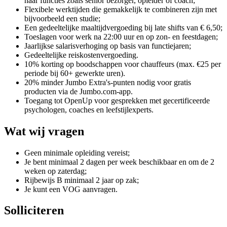
naar functies zoals senior bezorger, opleider of coach;
Flexibele werktijden die gemakkelijk te combineren zijn met
bijvoorbeeld een studie;
Een gedeeltelijke maaltijdvergoeding bij late shifts van € 6,50;
Toeslagen voor werk na 22:00 uur en op zon- en feestdagen;
Jaarlijkse salarisverhoging op basis van functiejaren;
Gedeeltelijke reiskostenvergoeding.
10% korting op boodschappen voor chauffeurs (max. €25 per
periode bij 60+ gewerkte uren).
20% minder Jumbo Extra's-punten nodig voor gratis
producten via de Jumbo.com-app.
Toegang tot OpenUp voor gesprekken met gecertificeerde
psychologen, coaches en leefstijlexperts.
Wat wij vragen
Geen minimale opleiding vereist;
Je bent minimaal 2 dagen per week beschikbaar en om de 2
weken op zaterdag;
Rijbewijs B minimaal 2 jaar op zak;
Je kunt een VOG aanvragen.
Solliciteren