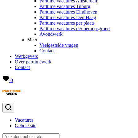
Parttime vacatures Amsterdam
Parttime vacatures Tilburg
Parttime vacatures Eindhoven
Parttime vacatures Den Haag
Parttime vacatures per plaats
Parttime vacatures per beroepsgroep
Avondwerk
Meer
Veelgestelde vragen
Contact
Werkgevers
Over parttimewerk
Contact
0
Vacatures
Gehele site