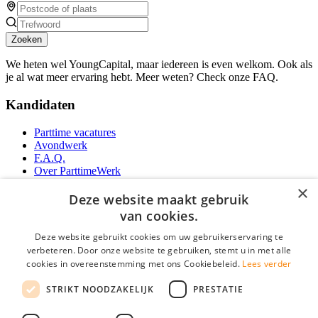
Zoeken
We heten wel YoungCapital, maar iedereen is even welkom. Ook als
je al wat meer ervaring hebt. Meer weten? Check onze FAQ.
Kandidaten
Parttime vacatures
Avondwerk
F.A.Q.
Over ParttimeWerk
YoungCapital IOS App
×
YoungCapital Android App
Deze website maakt gebruik
van cookies.
Werkgevers
Deze website gebruikt cookies om uw gebruikerservaring te
verbeteren. Door onze website te gebruiken, stemt u in met alle
Parttime personeel
cookies in overeenstemming met ons Cookiebeleid.
Lees verder
Vacature aanmelden
Bereken uw tarief
STRIKT NOODZAKELIJK
PRESTATIE
Partners
Contact