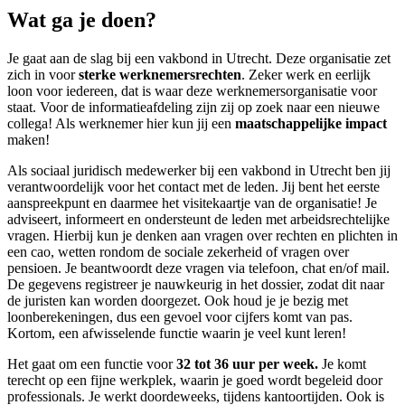
Wat ga je doen?
Je gaat aan de slag bij een vakbond in Utrecht. Deze organisatie zet
zich in voor
sterke werknemersrechten
. Zeker werk en eerlijk
loon voor iedereen, dat is waar deze werknemersorganisatie voor
staat. Voor de informatieafdeling zijn zij op zoek naar een nieuwe
collega! Als werknemer hier kun jij een
maatschappelijke impact
maken!
Als sociaal juridisch medewerker bij een vakbond in Utrecht ben jij
verantwoordelijk voor het contact met de leden. Jij bent het eerste
aanspreekpunt en daarmee het visitekaartje van de organisatie! Je
adviseert, informeert en ondersteunt de leden met arbeidsrechtelijke
vragen. Hierbij kun je denken aan vragen over rechten en plichten in
een cao, wetten rondom de sociale zekerheid of vragen over
pensioen. Je beantwoordt deze vragen via telefoon, chat en/of mail.
De gegevens registreer je nauwkeurig in het dossier, zodat dit naar
de juristen kan worden doorgezet. Ook houd je je bezig met
loonberekeningen, dus een gevoel voor cijfers komt van pas.
Kortom, een afwisselende functie waarin je veel kunt leren!
Het gaat om een functie voor
32 tot 36 uur per week.
Je komt
terecht op een fijne werkplek, waarin je goed wordt begeleid door
professionals. Je werkt doordeweeks, tijdens kantoortijden. Ook is