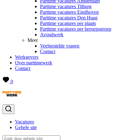
Parttime vacatures Amsterdam
Parttime vacatures Tilburg
Parttime vacatures Eindhoven
Parttime vacatures Den Haag
Parttime vacatures per plaats
Parttime vacatures per beroepsgroep
Avondwerk
Meer
Veelgestelde vragen
Contact
Werkgevers
Over parttimewerk
Contact
0
Vacatures
Gehele site