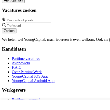
Alert opslaan
Vacatures zoeken
Zoeken
We heten wel YoungCapital, maar iedereen is even welkom. Ook als 
Kandidaten
Parttime vacatures
Avondwerk
F.A.Q.
Over ParttimeWerk
YoungCapital IOS App
YoungCapital Android App
Werkgevers
Parttime personeel
Vacature aanmelden
Bereken uw tarief