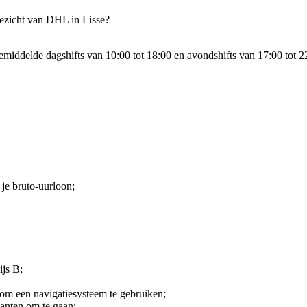
gezicht van DHL in Lisse?
ddelde dagshifts van 10:00 tot 18:00 en avondshifts van 17:00 tot 22:0
je bruto-uurloon;
ijs B;
t om een navigatiesysteem te gebruiken;
lanten om te gaan;