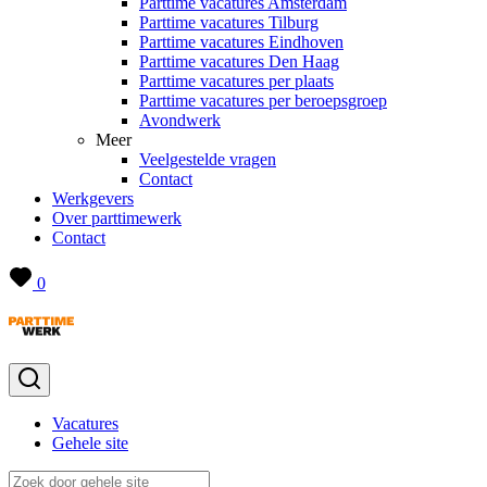
Parttime vacatures Amsterdam
Parttime vacatures Tilburg
Parttime vacatures Eindhoven
Parttime vacatures Den Haag
Parttime vacatures per plaats
Parttime vacatures per beroepsgroep
Avondwerk
Meer
Veelgestelde vragen
Contact
Werkgevers
Over parttimewerk
Contact
0
Vacatures
Gehele site