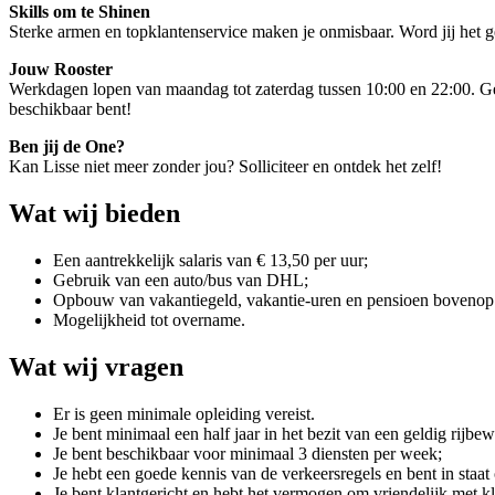
Skills om te Shinen
Sterke armen en topklantenservice maken je onmisbaar. Word jij het 
Jouw Rooster
Werkdagen lopen van maandag tot zaterdag tussen 10:00 en 22:00. Gemi
beschikbaar bent!
Ben jij de One?
Kan Lisse niet meer zonder jou? Solliciteer en ontdek het zelf!
Wat wij bieden
Een aantrekkelijk salaris van € 13,50 per uur;
Gebruik van een auto/bus van DHL;
Opbouw van vakantiegeld, vakantie-uren en pensioen bovenop 
Mogelijkheid tot overname.
Wat wij vragen
Er is geen minimale opleiding vereist.
Je bent minimaal een half jaar in het bezit van een geldig rijbew
Je bent beschikbaar voor minimaal 3 diensten per week;
Je hebt een goede kennis van de verkeersregels en bent in staa
Je bent klantgericht en hebt het vermogen om vriendelijk met k