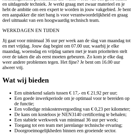
en uitdagende techniek. Je werkt graag met zwaar materieel en je
hebt de ambitie om een expert te worden in jouw vakgebied. Je bent
een aanpakker die niet bang is voor verantwoordelijkheid en graag
deel uitmaakt van een hoogwaardig technisch team.
WERKDAGEN EN TIJDEN
Jij gaat voor minimaal 36 uur per week aan de slag van maandag tot
en met vrijdag. Jouw dag begint om 07.00 uur, waarbij je elke
maandag, woensdag en vrijdag samen met je team prioriteiten stelt
over de taken die als eerst moeten gebeuren. Zo kom je elke dag
weer andere problemen tegen. Het fijne? Je bent om 16.00 uur
alweer vrij.
Wat wij bieden
Een uitstekend salaris tussen € 17,- en € 21,92 per uur;
Een goede inwerkperiode om je optimaal voor te bereiden op
de functie;
Een volledige reiskostenvergoeding van € 0,23 per kilometer;
De kans om kosteloos je NEN3140 certificering te behalen;
Een stabiele werkweek van minimaal 36 uur per week;
Toegang tot een team met jarenlange technische ervaring;
Doorgroeimogelijkheden binnen een groeiende sector.