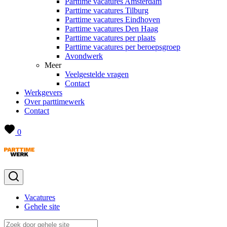
Parttime vacatures Amsterdam
Parttime vacatures Tilburg
Parttime vacatures Eindhoven
Parttime vacatures Den Haag
Parttime vacatures per plaats
Parttime vacatures per beroepsgroep
Avondwerk
Meer
Veelgestelde vragen
Contact
Werkgevers
Over parttimewerk
Contact
0
Vacatures
Gehele site