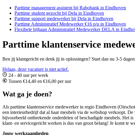
Parttime management assistent bij Rabobank in Eindhoven
Parttime student gezocht bij Dela in Eindhoven
Parttime support medewerker bij Dela in Eindhoven
Parttime Administratief Medewerker €16 p/u in Eindhoven
Flexibele bijbaan Administratief Medewerker DELA in Eindh
Parttime klantenservice medewe
Ben jij klantgericht en denk jij in oplossingen? Start dan nu 3-5 dag
Helaas, deze vacature is niet actief.
24 - 40 uur per week
Tussen €14,40 en €16,00 per uur
Wat ga je doen?
Als parttime klantenservice medewerker in regio Eindhoven (Oirschot)
een interieurbedrijf dat al haar meubels via de webshop verkoopt. De v
bijvoorbeeld ontbrekende onderdelen of beschadigde meubels. Het is bel
klant- en servicegericht werken is dus van groot belang! Je komt te werk
Jouw werkzaamheden