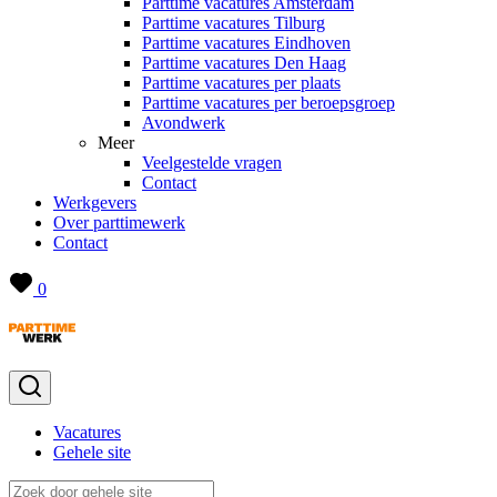
Parttime vacatures Amsterdam
Parttime vacatures Tilburg
Parttime vacatures Eindhoven
Parttime vacatures Den Haag
Parttime vacatures per plaats
Parttime vacatures per beroepsgroep
Avondwerk
Meer
Veelgestelde vragen
Contact
Werkgevers
Over parttimewerk
Contact
0
Vacatures
Gehele site