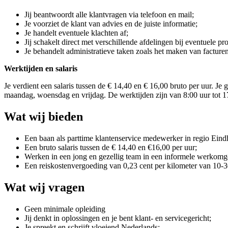
Jij beantwoordt alle klantvragen via telefoon en mail;
Je voorziet de klant van advies en de juiste informatie;
Je handelt eventuele klachten af;
Jij schakelt direct met verschillende afdelingen bij eventuele p
Je behandelt administratieve taken zoals het maken van facturen
Werktijden en salaris
Je verdient een salaris tussen de € 14,40 en € 16,00 bruto per uur. J
maandag, woensdag en vrijdag. De werktijden zijn van 8:00 uur tot 1
Wat wij bieden
Een baan als parttime klantenservice medewerker in regio Ein
Een bruto salaris tussen de € 14,40 en €16,00 per uur;
Werken in een jong en gezellig team in een informele werkomg
Een reiskostenvergoeding van 0,23 cent per kilometer van 10-30
Wat wij vragen
Geen minimale opleiding
Jij denkt in oplossingen en je bent klant- en servicegericht;
Je spreekt en schrijft vloeiend Nederlands;