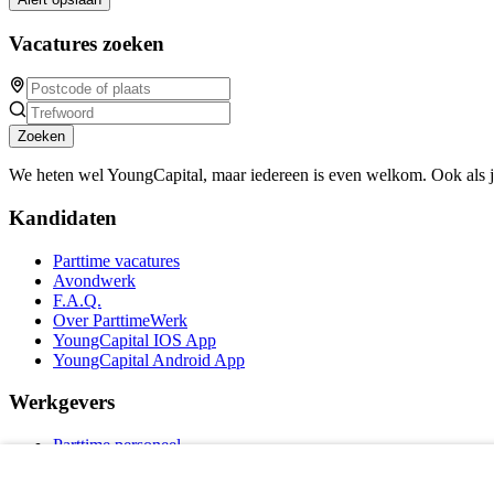
Vacatures zoeken
Zoeken
We heten wel YoungCapital, maar iedereen is even welkom. Ook als 
Kandidaten
Parttime vacatures
Avondwerk
F.A.Q.
Over ParttimeWerk
YoungCapital IOS App
YoungCapital Android App
Werkgevers
Parttime personeel
Vacature aanmelden
Bereken uw tarief