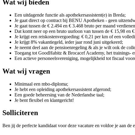
Wat wij bieden
Een uitdagende functie als apothekersassistent(e) in Breda;
Je gaat direct op contract bij BENU Apotheken - geen uitzend
Je gaat tussen de € 2.494 en € 3.468 bruto per maand verdienen
Dat komt neer op een bruto uurloon van tussen de € 15,98 en €
Je krijgt een reiskostenvergoeding: € 0,21 per km of een volle
Je krijgt 8% vakantiegeld, ieder jaar rond juni uitgekeerd;
Je neemt deel aan de pensioenregeling & als je wilt ook de coll
Toegang tot GoodHabitz & Brocacef Academy, het trainings- e
Een actieve personeelsvereniging, mogelijkheid tot fiscaal voord
Wat wij vragen
Minimaal een mbo-diploma;
Je hebt een opleiding apothekersassistent afgerond;
Een goede beheersing van de Nederlandse taal;
Je bent flexibel en klantgericht!
Solliciteren
Ben jij de perfecte kandidaat voor deze vacature en voldoe je aan de e