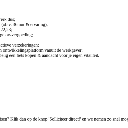
werk dus;
 (ob.v. 36 uur & ervaring);
 22,23;
dige ov-vergoeding;
ectieve verzekeringen;
n ontwikkelingsplatform vanuit de werkgever;
elig een fiets kopen & aandacht voor je eigen vitaliteit.
isen? Klik dan op de knop 'Solliciteer direct!' en we nemen zo snel mog