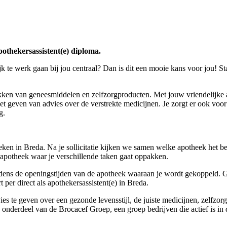
apothekersassistent(e) diploma.
ijk te werk gaan bij jou centraal? Dan is dit een mooie kans voor jou! St
ekken van geneesmiddelen en zelfzorgproducten. Met jouw vriendelijke aa
het geven van advies over de verstrekte medicijnen. Je zorgt er ook voo
g.
en in Breda. Na je sollicitatie kijken we samen welke apotheek het bes
re apotheek waar je verschillende taken gaat oppakken.
jdens de openingstijden van de apotheek waaraan je wordt gekoppeld. G
rt per direct als apothekersassistent(e) in Breda.
es te geven over een gezonde levensstijl, de juiste medicijnen, zelfz
 onderdeel van de Brocacef Groep, een groep bedrijven die actief is 