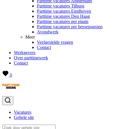
Parttime vacatures Amsterdam
Parttime vacatures Tilburg
Parttime vacatures Eindhoven
Parttime vacatures Den Haag
Parttime vacatures per plaats
Parttime vacatures per beroepsgroep
Avondwerk
Meer
Veelgestelde vragen
Contact
Werkgevers
Over parttimewerk
Contact
0
Vacatures
Gehele site