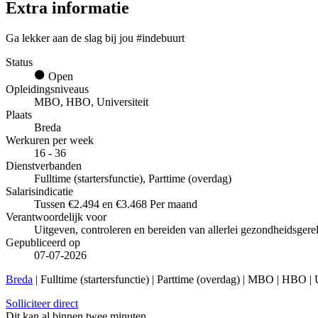
Extra informatie
Ga lekker aan de slag bij jou #indebuurt
Status
Open
Opleidingsniveaus
MBO, HBO, Universiteit
Plaats
Breda
Werkuren per week
16 - 36
Dienstverbanden
Fulltime (startersfunctie), Parttime (overdag)
Salarisindicatie
Tussen €2.494 en €3.468 Per maand
Verantwoordelijk voor
Uitgeven, controleren en bereiden van allerlei gezondheidsgere
Gepubliceerd op
07-07-2026
Breda
| Fulltime (startersfunctie) | Parttime (overdag) | MBO | HBO | U
Solliciteer direct
Dit kan al binnen twee minuten