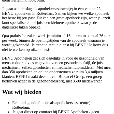
dienstverlening hoog blijft.
Je gaat aan de slag als apothekersassistent(e) in één van de 23
BENU-apotheken in Rotterdam. Samen kijken we welke apotheek
het beste bij jou past. Dit kan een grote apotheek zijn, waar je jezelf
kunt specialiseren, of juist een kleinere apotheek waar je de
dagelijkse taken oppakt.
Qua praktische zaken werk je minimaal 16 uur en maximaal 36 uur
per week, binnen de openingstijden van de apotheek waaraan je
wordt gekoppeld. Je treedt direct in dienst bij BENU! Je komt dus
niet te werken op uitzendbasis.
BENU Apotheken zet zich dagelijks in voor de gezondheid van
mensen door advies te geven over een gezonde leefstijl, de juiste
medicijnen, zelfzorgproducten en medische hulpmiddelen. Met meer
dan 350 apotheken en online ondersteunen ze ruim 3,4 miljoen
klanten. BENU maakt deel uit van Brocacef Groep, een groep
bedrijven actief in de gezondheidszorg, met 3500 medewerker.
Wat wij bieden
Een uitdagende functie als apothekersassistent(e) in
Rotterdam;
Je gaat direct op contract bij BENU Apotheken - geen