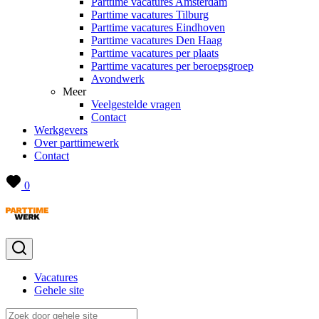
Parttime vacatures Amsterdam
Parttime vacatures Tilburg
Parttime vacatures Eindhoven
Parttime vacatures Den Haag
Parttime vacatures per plaats
Parttime vacatures per beroepsgroep
Avondwerk
Meer
Veelgestelde vragen
Contact
Werkgevers
Over parttimewerk
Contact
0
Vacatures
Gehele site