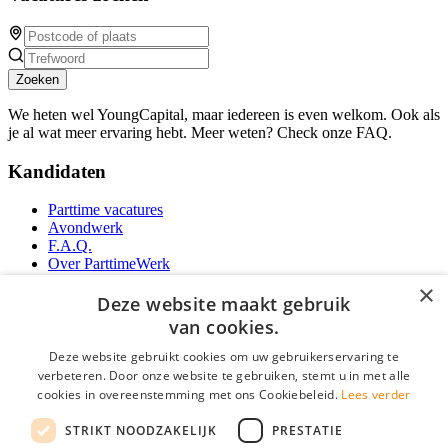
Zoeken
We heten wel YoungCapital, maar iedereen is even welkom. Ook als
je al wat meer ervaring hebt. Meer weten? Check onze FAQ.
Kandidaten
Parttime vacatures
Avondwerk
F.A.Q.
Over ParttimeWerk
YoungCapital IOS App
×
YoungCapital Android App
Deze website maakt gebruik
van cookies.
Werkgevers
Deze website gebruikt cookies om uw gebruikerservaring te
verbeteren. Door onze website te gebruiken, stemt u in met alle
Parttime personeel
cookies in overeenstemming met ons Cookiebeleid.
Lees verder
Vacature aanmelden
Bereken uw tarief
STRIKT NOODZAKELIJK
PRESTATIE
Partners