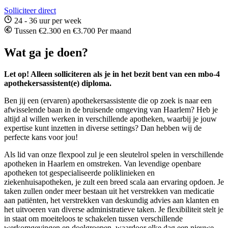
Solliciteer direct
24 - 36 uur per week
Tussen €2.300 en €3.700 Per maand
Wat ga je doen?
Let op! Alleen solliciteren als je in het bezit bent van een mbo-4
apothekersassistent(e) diploma.
Ben jij een (ervaren) apothekersassistente die op zoek is naar een
afwisselende baan in de bruisende omgeving van Haarlem? Heb je
altijd al willen werken in verschillende apotheken, waarbij je jouw
expertise kunt inzetten in diverse settings? Dan hebben wij de
perfecte kans voor jou!
Als lid van onze flexpool zul je een sleutelrol spelen in verschillende
apotheken in Haarlem en omstreken. Van levendige openbare
apotheken tot gespecialiseerde poliklinieken en
ziekenhuisapotheken, je zult een breed scala aan ervaring opdoen. Je
taken zullen onder meer bestaan uit het verstrekken van medicatie
aan patiënten, het verstrekken van deskundig advies aan klanten en
het uitvoeren van diverse administratieve taken. Je flexibiliteit stelt je
in staat om moeiteloos te schakelen tussen verschillende
werkomgevingen en doelgroepen, waardoor elke dag een nieuwe