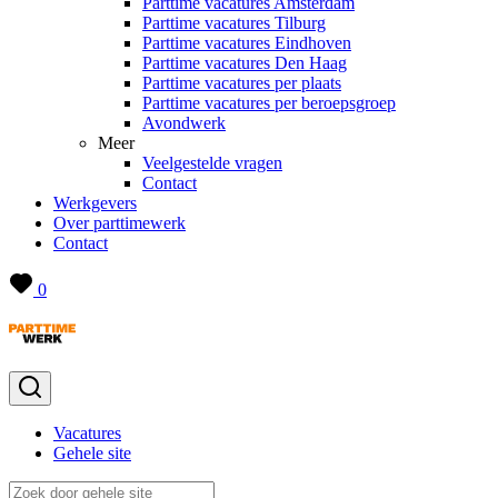
Parttime vacatures Amsterdam
Parttime vacatures Tilburg
Parttime vacatures Eindhoven
Parttime vacatures Den Haag
Parttime vacatures per plaats
Parttime vacatures per beroepsgroep
Avondwerk
Meer
Veelgestelde vragen
Contact
Werkgevers
Over parttimewerk
Contact
0
Vacatures
Gehele site