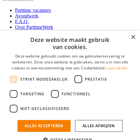
Parttime vacatures
Avondwerk
F.A.Q.
Over ParttimeWerk
YoungCapital IOS App
×
YoungCapital Android App
Deze website maakt gebruik
van cookies.
Werkgevers
Deze website gebruikt cookies om uw gebruikerservaring te
verbeteren. Door onze website te gebruiken, stemt u in met alle
Parttime personeel
cookies in overeenstemming met ons Cookiebeleid.
Lees verder
Vacature aanmelden
Bereken uw tarief
STRIKT NOODZAKELIJK
PRESTATIE
Partners
Contact
TARGETING
FUNCTIONEEL
Social
NIET-GECLASSIFICEERD
ALLES ACCEPTEREN
ALLES AFWIJZEN
ParttimeWerk.nl is onderdeel van YoungCapital • © 2026 • KvK nr: 34199416 •
Algemene voorwaarden
•
Privacy
Contact
•
YoungCapital score
DETAILS WEERGEVEN