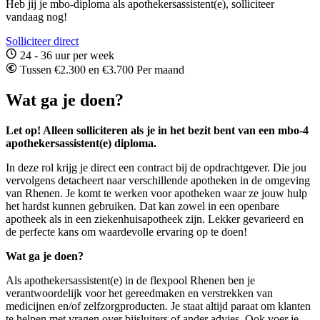
Heb jij je mbo-diploma als apothekersassistent(e), solliciteer
vandaag nog!
Solliciteer direct
24 - 36 uur per week
Tussen €2.300 en €3.700 Per maand
Wat ga je doen?
Let op! Alleen solliciteren als je in het bezit bent van een mbo-4
apothekersassistent(e) diploma.
In deze rol krijg je direct een contract bij de opdrachtgever. Die jou
vervolgens detacheert naar verschillende apotheken in de omgeving
van Rhenen. Je komt te werken voor apotheken waar ze jouw hulp
het hardst kunnen gebruiken. Dat kan zowel in een openbare
apotheek als in een ziekenhuisapotheek zijn. Lekker gevarieerd en
de perfecte kans om waardevolle ervaring op te doen!
Wat ga je doen?
Als apothekersassistent(e) in de flexpool Rhenen ben je
verantwoordelijk voor het gereedmaken en verstrekken van
medicijnen en/of zelfzorgproducten. Je staat altijd paraat om klanten
te helpen met vragen over bijsluiters of ander advies. Ook voer je