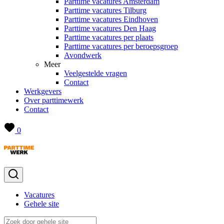
Parttime vacatures Amsterdam
Parttime vacatures Tilburg
Parttime vacatures Eindhoven
Parttime vacatures Den Haag
Parttime vacatures per plaats
Parttime vacatures per beroepsgroep
Avondwerk
Meer
Veelgestelde vragen
Contact
Werkgevers
Over parttimewerk
Contact
0
Vacatures
Gehele site