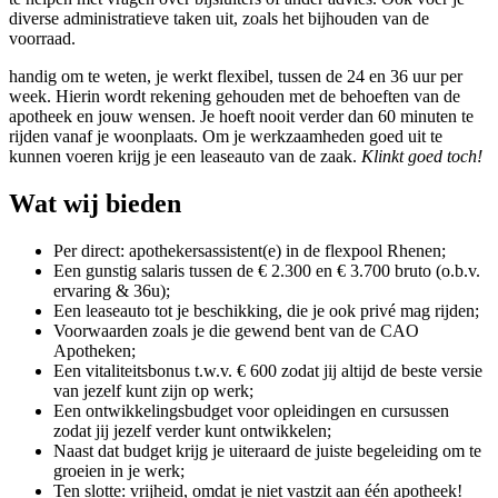
diverse administratieve taken uit, zoals het bijhouden van de
voorraad.
handig om te weten, je werkt flexibel, tussen de 24 en 36 uur per
week. Hierin wordt rekening gehouden met de behoeften van de
apotheek en jouw wensen. Je hoeft nooit verder dan 60 minuten te
rijden vanaf je woonplaats. Om je werkzaamheden goed uit te
kunnen voeren krijg je een leaseauto van de zaak.
Klinkt goed toch!
Wat wij bieden
Per direct: apothekersassistent(e) in de flexpool Rhenen;
Een gunstig salaris tussen de € 2.300 en € 3.700 bruto (o.b.v.
ervaring & 36u);
Een leaseauto tot je beschikking, die je ook privé mag rijden;
Voorwaarden zoals je die gewend bent van de CAO
Apotheken;
Een vitaliteitsbonus t.w.v. € 600 zodat jij altijd de beste versie
van jezelf kunt zijn op werk;
Een ontwikkelingsbudget voor opleidingen en cursussen
zodat jij jezelf verder kunt ontwikkelen;
Naast dat budget krijg je uiteraard de juiste begeleiding om te
groeien in je werk;
Ten slotte: vrijheid, omdat je niet vastzit aan één apotheek!