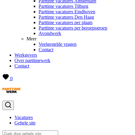
Parttime vacatures Amsterdam
Parttime vacatures Tilburg
Parttime vacatures Eindhoven
Parttime vacatures Den Haag
Parttime vacatures per plaats
Parttime vacatures per beroepsgroep
Avondwerk
Meer
Veelgestelde vragen
Contact
Werkgevers
Over parttimewerk
Contact
0
Vacatures
Gehele site