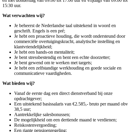
en met donderdag van 09:00 tot 17:00 uur en vrijdags van 09:00 tot
15:30 uur.
Wat verwachten wij?
Je beheerst de Nederlandse taal uitstekend in woord en
geschrift. Engels is een pré;
Je hebt een proactieve houding, die wordt ondersteund door
commerciële overtuigingskracht, analytische instelling en
klantvriendelijkheid;
Je hebt een hands-on mentaliteit;
Je bent stressbestendig en bent een echte doorzetter;
Je bent gewend om te werken met targets;
Je hebt een zelfstandige werkhouding en goede sociale en
communicatieve vaardigheden.
Wat bieden wij?
Vanaf de eerste dag een direct dienstverband bij onze
opdrachtgever;
Een uitstekend basissalaris van €2.585,- bruto per maand obv
38,5 uur;
Aantrekkelijke salesbonussen;
De mogelijkheid om een dertiende maand te verdienen;
Reiskostenvergoeding;
Een riante pensioenregeling;