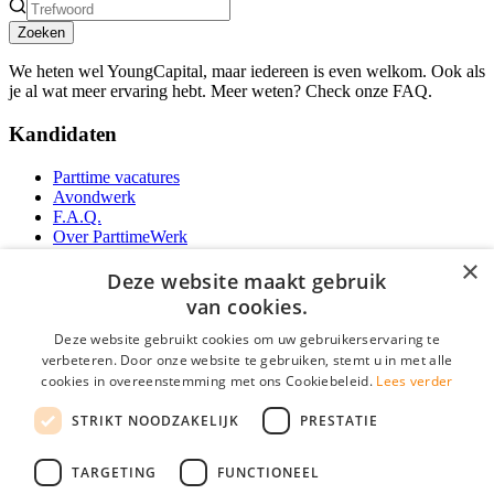
Zoeken
We heten wel YoungCapital, maar iedereen is even welkom. Ook als
je al wat meer ervaring hebt. Meer weten? Check onze FAQ.
Kandidaten
Parttime vacatures
Avondwerk
F.A.Q.
Over ParttimeWerk
YoungCapital IOS App
×
YoungCapital Android App
Deze website maakt gebruik
van cookies.
Werkgevers
Deze website gebruikt cookies om uw gebruikerservaring te
verbeteren. Door onze website te gebruiken, stemt u in met alle
Parttime personeel
cookies in overeenstemming met ons Cookiebeleid.
Lees verder
Vacature aanmelden
Bereken uw tarief
STRIKT NOODZAKELIJK
PRESTATIE
Partners
Contact
TARGETING
FUNCTIONEEL
Social