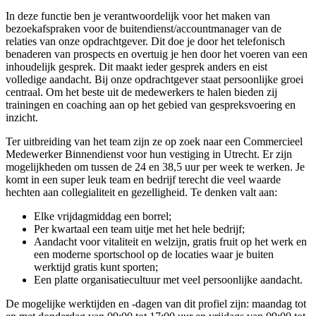
In deze functie ben je verantwoordelijk voor het maken van
bezoekafspraken voor de buitendienst/accountmanager van de
relaties van onze opdrachtgever. Dit doe je door het telefonisch
benaderen van prospects en overtuig je hen door het voeren van een
inhoudelijk gesprek. Dit maakt ieder gesprek anders en eist
volledige aandacht. Bij onze opdrachtgever staat persoonlijke groei
centraal. Om het beste uit de medewerkers te halen bieden zij
trainingen en coaching aan op het gebied van gespreksvoering en
inzicht.
Ter uitbreiding van het team zijn ze op zoek naar een Commercieel
Medewerker Binnendienst voor hun vestiging in Utrecht. Er zijn
mogelijkheden om tussen de 24 en 38,5 uur per week te werken. Je
komt in een super leuk team en bedrijf terecht die veel waarde
hechten aan collegialiteit en gezelligheid. Te denken valt aan:
Elke vrijdagmiddag een borrel;
Per kwartaal een team uitje met het hele bedrijf;
Aandacht voor vitaliteit en welzijn, gratis fruit op het werk en
een moderne sportschool op de locaties waar je buiten
werktijd gratis kunt sporten;
Een platte organisatiecultuur met veel persoonlijke aandacht.
De mogelijke werktijden en -dagen van dit profiel zijn: maandag tot