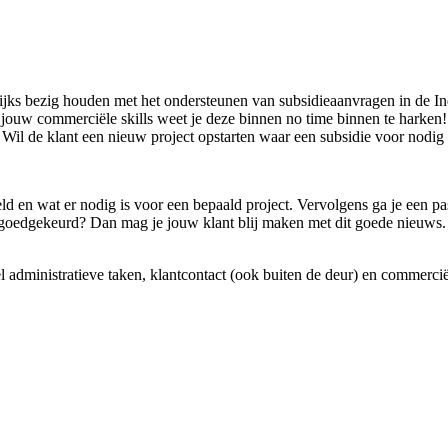
elijks bezig houden met het ondersteunen van subsidieaanvragen in de Ind
et jouw commerciële skills weet je deze binnen no time binnen te harken
 Wil de klant een nieuw project opstarten waar een subsidie voor nodig i
eld en wat er nodig is voor een bepaald project. Vervolgens ga je een p
g goedgekeurd? Dan mag je jouw klant blij maken met dit goede nieuws. 
 administratieve taken, klantcontact (ook buiten de deur) en commerciële