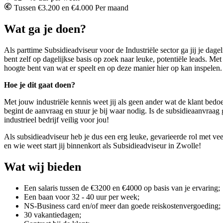
Tussen €3.200 en €4.000 Per maand
Wat ga je doen?
Als parttime Subsidieadviseur voor de Industriële sector ga jij je dag
bent zelf op dagelijkse basis op zoek naar leuke, potentiële leads. M
hoogte bent van wat er speelt en op deze manier hier op kan inspelen.
Hoe je dit gaat doen?
Met jouw industriële kennis weet jij als geen ander wat de klant bedo
begint de aanvraag en stuur je bij waar nodig. Is de subsidieaanvraa
industrieel bedrijf veilig voor jou!
Als subsidieadviseur heb je dus een erg leuke, gevarieerde rol met veel
en wie weet start jij binnenkort als Subsidieadviseur in Zwolle!
Wat wij bieden
Een salaris tussen de €3200 en €4000 op basis van je ervaring;
Een baan voor 32 - 40 uur per week;
NS-Business card en/of meer dan goede reiskostenvergoeding;
30 vakantiedagen;