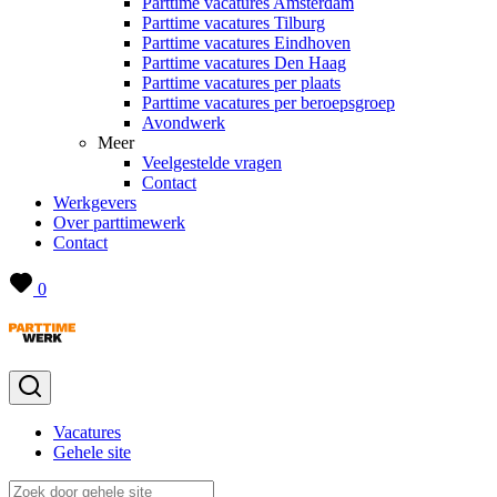
Parttime vacatures Amsterdam
Parttime vacatures Tilburg
Parttime vacatures Eindhoven
Parttime vacatures Den Haag
Parttime vacatures per plaats
Parttime vacatures per beroepsgroep
Avondwerk
Meer
Veelgestelde vragen
Contact
Werkgevers
Over parttimewerk
Contact
0
Vacatures
Gehele site