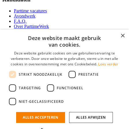
Parttime vacatures
Avondwerk
F.A.Q.
Over ParttimeWerk
YoungCapital IOS App
×
YoungCapital Android App
Deze website maakt gebruik
van cookies.
Werkgevers
Deze website gebruikt cookies om uw gebruikerservaring te
verbeteren. Door onze website te gebruiken, stemt u in met alle
Parttime personeel
cookies in overeenstemming met ons Cookiebeleid.
Lees verder
Vacature aanmelden
Bereken uw tarief
STRIKT NOODZAKELIJK
PRESTATIE
Partners
Contact
TARGETING
FUNCTIONEEL
Social
NIET-GECLASSIFICEERD
ALLES ACCEPTEREN
ALLES AFWIJZEN
ParttimeWerk.nl is onderdeel van YoungCapital • © 2026 • KvK nr: 34199416 •
Algemene voorwaarden
•
Privacy
Contact
•
YoungCapital score