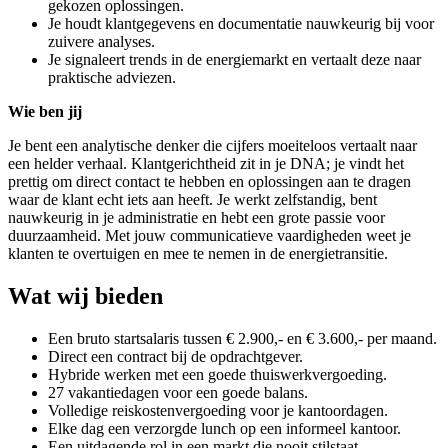
gekozen oplossingen.
Je houdt klantgegevens en documentatie nauwkeurig bij voor
zuivere analyses.
Je signaleert trends in de energiemarkt en vertaalt deze naar
praktische adviezen.
Wie ben jij
Je bent een analytische denker die cijfers moeiteloos vertaalt naar
een helder verhaal. Klantgerichtheid zit in je DNA; je vindt het
prettig om direct contact te hebben en oplossingen aan te dragen
waar de klant echt iets aan heeft. Je werkt zelfstandig, bent
nauwkeurig in je administratie en hebt een grote passie voor
duurzaamheid. Met jouw communicatieve vaardigheden weet je
klanten te overtuigen en mee te nemen in de energietransitie.
Wat wij bieden
Een bruto startsalaris tussen € 2.900,- en € 3.600,- per maand.
Direct een contract bij de opdrachtgever.
Hybride werken met een goede thuiswerkvergoeding.
27 vakantiedagen voor een goede balans.
Volledige reiskostenvergoeding voor je kantoordagen.
Elke dag een verzorgde lunch op een informeel kantoor.
Een uitdagende rol in een markt die nooit stilstaat.