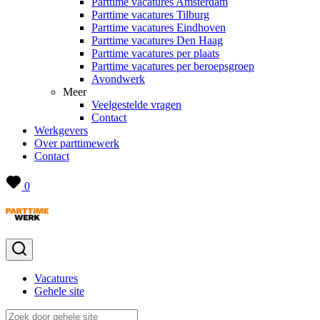
Parttime vacatures Amsterdam
Parttime vacatures Tilburg
Parttime vacatures Eindhoven
Parttime vacatures Den Haag
Parttime vacatures per plaats
Parttime vacatures per beroepsgroep
Avondwerk
Meer
Veelgestelde vragen
Contact
Werkgevers
Over parttimewerk
Contact
0
Vacatures
Gehele site