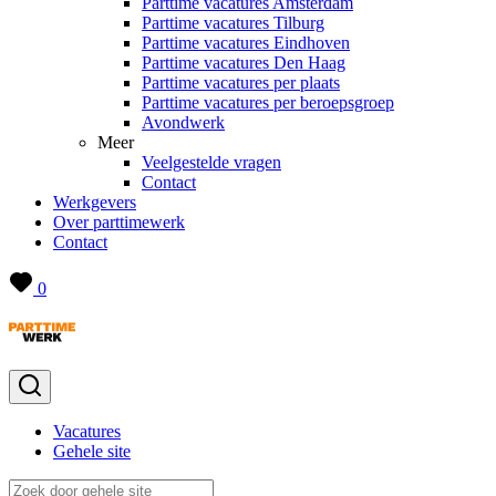
Parttime vacatures Amsterdam
Parttime vacatures Tilburg
Parttime vacatures Eindhoven
Parttime vacatures Den Haag
Parttime vacatures per plaats
Parttime vacatures per beroepsgroep
Avondwerk
Meer
Veelgestelde vragen
Contact
Werkgevers
Over parttimewerk
Contact
0
Vacatures
Gehele site