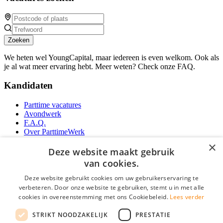
Zoeken
We heten wel YoungCapital, maar iedereen is even welkom. Ook als
je al wat meer ervaring hebt. Meer weten? Check onze FAQ.
Kandidaten
Parttime vacatures
Avondwerk
F.A.Q.
Over ParttimeWerk
YoungCapital IOS App
×
YoungCapital Android App
Deze website maakt gebruik
van cookies.
Werkgevers
Deze website gebruikt cookies om uw gebruikerservaring te
verbeteren. Door onze website te gebruiken, stemt u in met alle
Parttime personeel
cookies in overeenstemming met ons Cookiebeleid.
Lees verder
Vacature aanmelden
Bereken uw tarief
STRIKT NOODZAKELIJK
PRESTATIE
Partners