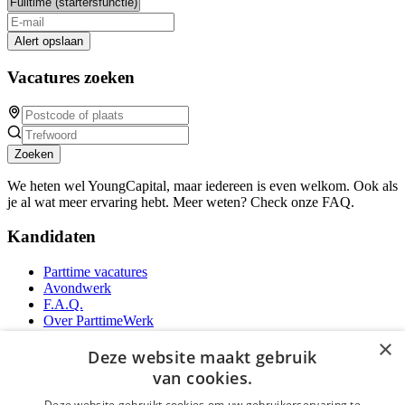
Alert opslaan
Vacatures zoeken
Zoeken
We heten wel YoungCapital, maar iedereen is even welkom. Ook als
je al wat meer ervaring hebt. Meer weten? Check onze FAQ.
Kandidaten
Parttime vacatures
Avondwerk
F.A.Q.
Over ParttimeWerk
YoungCapital IOS App
×
YoungCapital Android App
Deze website maakt gebruik
van cookies.
Werkgevers
Deze website gebruikt cookies om uw gebruikerservaring te