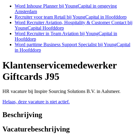
Word Inhouse Planner bij YoungCapital in omgeving
Amsterdam
Recruiter voor team Retail bij YoungCapital in Hoofddorp
Word Recruiter Aviation, Hospitality & Customer Contact bij
YoungCapital Hoofddorp
Word Recruiter in Team Aviation bij YoungCapital in
Hoofddorp
Word parttime Business Support Specialist bij YoungCapital
in Hoofddorp
Klantenservicemedewerker
Giftcards J95
HR vacature bij Inspire Sourcing Solutions B.V. in Aalsmeer.
Helaas, deze vacature is niet actief.
Beschrijving
Vacaturebeschrijving