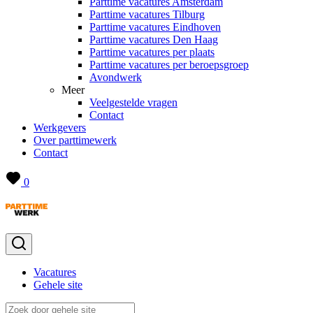
Parttime vacatures Amsterdam
Parttime vacatures Tilburg
Parttime vacatures Eindhoven
Parttime vacatures Den Haag
Parttime vacatures per plaats
Parttime vacatures per beroepsgroep
Avondwerk
Meer
Veelgestelde vragen
Contact
Werkgevers
Over parttimewerk
Contact
0
Vacatures
Gehele site