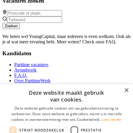
Vacatures zoeken
Zoeken
We heten wel YoungCapital, maar iedereen is even welkom. Ook als
je al wat meer ervaring hebt. Meer weten? Check onze FAQ.
Kandidaten
Parttime vacatures
Avondwerk
F.A.Q.
Over ParttimeWerk
YoungCapital IOS App
×
YoungCapital Android App
Deze website maakt gebruik
van cookies.
Werkgevers
Deze website gebruikt cookies om uw gebruikerservaring te
verbeteren. Door onze website te gebruiken, stemt u in met alle
Parttime personeel
cookies in overeenstemming met ons Cookiebeleid.
Lees verder
Vacature aanmelden
Bereken uw tarief
STRIKT NOODZAKELIJK
PRESTATIE
Partners