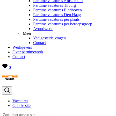
Parttime vacatures Amsterdam
Parttime vacatures Tilburg
Parttime vacatures Eindhoven
Parttime vacatures Den Haag
Parttime vacatures per plaats
Parttime vacatures per beroepsgroep
Avondwerk
Meer
Veelgestelde vragen
Contact
Werkgevers
Over parttimewerk
Contact
0
Vacatures
Gehele site