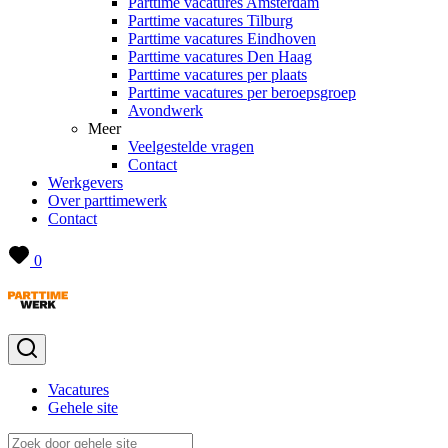
Parttime vacatures Amsterdam
Parttime vacatures Tilburg
Parttime vacatures Eindhoven
Parttime vacatures Den Haag
Parttime vacatures per plaats
Parttime vacatures per beroepsgroep
Avondwerk
Meer
Veelgestelde vragen
Contact
Werkgevers
Over parttimewerk
Contact
0
Vacatures
Gehele site