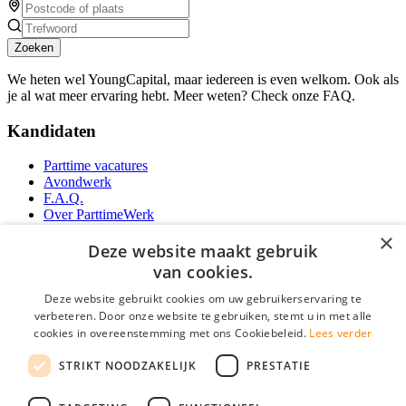
Zoeken
We heten wel YoungCapital, maar iedereen is even welkom. Ook als
je al wat meer ervaring hebt. Meer weten? Check onze FAQ.
Kandidaten
Parttime vacatures
Avondwerk
F.A.Q.
Over ParttimeWerk
YoungCapital IOS App
×
YoungCapital Android App
Deze website maakt gebruik
van cookies.
Werkgevers
Deze website gebruikt cookies om uw gebruikerservaring te
verbeteren. Door onze website te gebruiken, stemt u in met alle
Parttime personeel
cookies in overeenstemming met ons Cookiebeleid.
Lees verder
Vacature aanmelden
Bereken uw tarief
STRIKT NOODZAKELIJK
PRESTATIE
Partners
Contact