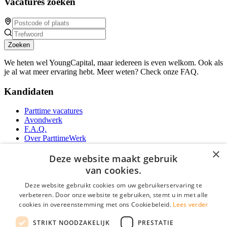
Vacatures zoeken
Zoeken
We heten wel YoungCapital, maar iedereen is even welkom. Ook als
je al wat meer ervaring hebt. Meer weten? Check onze FAQ.
Kandidaten
Parttime vacatures
Avondwerk
F.A.Q.
Over ParttimeWerk
YoungCapital IOS App
×
YoungCapital Android App
Deze website maakt gebruik
van cookies.
Werkgevers
Deze website gebruikt cookies om uw gebruikerservaring te
verbeteren. Door onze website te gebruiken, stemt u in met alle
Parttime personeel
cookies in overeenstemming met ons Cookiebeleid.
Lees verder
Vacature aanmelden
Bereken uw tarief
STRIKT NOODZAKELIJK
PRESTATIE
Partners