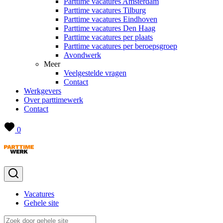
Parttime vacatures Amsterdam
Parttime vacatures Tilburg
Parttime vacatures Eindhoven
Parttime vacatures Den Haag
Parttime vacatures per plaats
Parttime vacatures per beroepsgroep
Avondwerk
Meer
Veelgestelde vragen
Contact
Werkgevers
Over parttimewerk
Contact
0
Vacatures
Gehele site