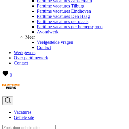
Parttime vacatures Amsterdam
Parttime vacatures Tilburg
Parttime vacatures Eindhoven
Parttime vacatures Den Haag
Parttime vacatures per plaats
Parttime vacatures per beroepsgroep
Avondwerk
Meer
Veelgestelde vragen
Contact
Werkgevers
Over parttimewerk
Contact
0
Vacatures
Gehele site