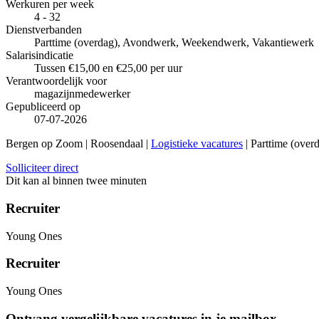
Werkuren per week
4 - 32
Dienstverbanden
Parttime (overdag), Avondwerk, Weekendwerk, Vakantiewerk
Salarisindicatie
Tussen €15,00 en €25,00 per uur
Verantwoordelijk voor
magazijnmedewerker
Gepubliceerd op
07-07-2026
Bergen op Zoom | Roosendaal |
Logistieke vacatures
| Parttime (over
Solliciteer direct
Dit kan al binnen twee minuten
Recruiter
Young Ones
Recruiter
Young Ones
Ontvang vergelijkbare vacatures in je mailbox