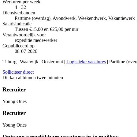
Werkuren per week
4 - 32
Dienstverbanden
Parttime (overdag), Avondwerk, Weekendwerk, Vakantiewerk
Salarisindicatie
Tussen €15,00 en €25,00 per uur
Verantwoordelijk voor
expeditie medewerker
Gepubliceerd op
08-07-2026
Tilburg | Waalwijk | Oosterhout |
Logistieke vacatures
| Parttime (ove
Solliciteer direct
Dit kan al binnen twee minuten
Recruiter
Young Ones
Recruiter
Young Ones
Ontvang vergelijkbare vacatures in je mailbox