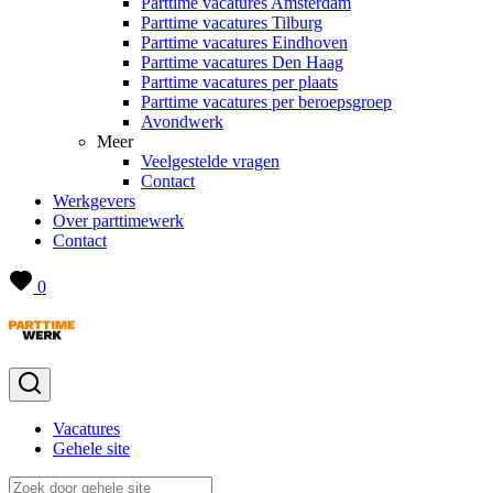
Parttime vacatures Amsterdam
Parttime vacatures Tilburg
Parttime vacatures Eindhoven
Parttime vacatures Den Haag
Parttime vacatures per plaats
Parttime vacatures per beroepsgroep
Avondwerk
Meer
Veelgestelde vragen
Contact
Werkgevers
Over parttimewerk
Contact
0
Vacatures
Gehele site