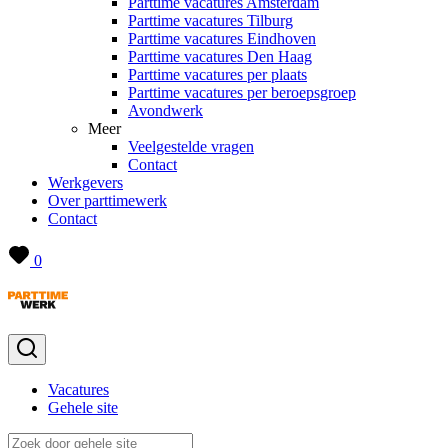
Parttime vacatures Amsterdam
Parttime vacatures Tilburg
Parttime vacatures Eindhoven
Parttime vacatures Den Haag
Parttime vacatures per plaats
Parttime vacatures per beroepsgroep
Avondwerk
Meer
Veelgestelde vragen
Contact
Werkgevers
Over parttimewerk
Contact
0
Vacatures
Gehele site