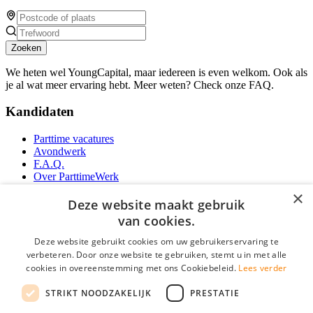
Zoeken
We heten wel YoungCapital, maar iedereen is even welkom. Ook als
je al wat meer ervaring hebt. Meer weten? Check onze FAQ.
Kandidaten
Parttime vacatures
Avondwerk
F.A.Q.
Over ParttimeWerk
YoungCapital IOS App
×
YoungCapital Android App
Deze website maakt gebruik
van cookies.
Werkgevers
Deze website gebruikt cookies om uw gebruikerservaring te
verbeteren. Door onze website te gebruiken, stemt u in met alle
Parttime personeel
cookies in overeenstemming met ons Cookiebeleid.
Lees verder
Vacature aanmelden
Bereken uw tarief
STRIKT NOODZAKELIJK
PRESTATIE
Partners
Contact