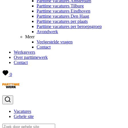
Parttime vacatures Amsterdam
Parttime vacatures Tilburg
Parttime vacatures Eindhoven
Parttime vacatures Den Haag
Parttime vacatures per plaats
Parttime vacatures per beroepsgroep
Avondwerk
Meer
Veelgestelde vragen
Contact
Werkgevers
Over parttimewerk
Contact
0
Vacatures
Gehele site