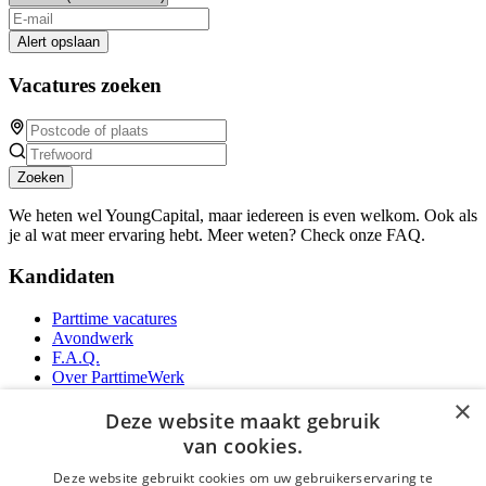
Alert opslaan
Vacatures zoeken
Zoeken
We heten wel YoungCapital, maar iedereen is even welkom. Ook als
je al wat meer ervaring hebt. Meer weten? Check onze FAQ.
Kandidaten
Parttime vacatures
Avondwerk
F.A.Q.
Over ParttimeWerk
YoungCapital IOS App
×
YoungCapital Android App
Deze website maakt gebruik
van cookies.
Werkgevers
Deze website gebruikt cookies om uw gebruikerservaring te