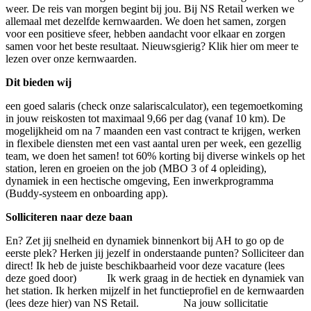
weer. De reis van morgen begint bij jou. Bij NS Retail werken we
allemaal met dezelfde kernwaarden. We doen het samen, zorgen
voor een positieve sfeer, hebben aandacht voor elkaar en zorgen
samen voor het beste resultaat. Nieuwsgierig? Klik hier om meer te
lezen over onze kernwaarden.
Dit bieden wij
een goed salaris (check onze salariscalculator), een tegemoetkoming
in jouw reiskosten tot maximaal 9,66 per dag (vanaf 10 km). De
mogelijkheid om na 7 maanden een vast contract te krijgen, werken
in flexibele diensten met een vast aantal uren per week, een gezellig
team, we doen het samen! tot 60% korting bij diverse winkels op het
station, leren en groeien on the job (MBO 3 of 4 opleiding),
dynamiek in een hectische omgeving, Een inwerkprogramma
(Buddy-systeem en onboarding app).
Solliciteren naar deze baan
En? Zet jij snelheid en dynamiek binnenkort bij AH to go op de
eerste plek? Herken jij jezelf in onderstaande punten? Solliciteer dan
direct! Ik heb de juiste beschikbaarheid voor deze vacature (lees
deze goed door) Ik werk graag in de hectiek en dynamiek van
het station. Ik herken mijzelf in het functieprofiel en de kernwaarden
(lees deze hier) van NS Retail. Na jouw sollicitatie