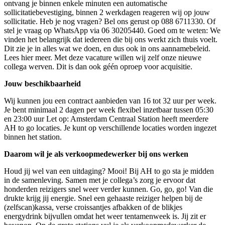
ontvang je binnen enkele minuten een automatische
sollicitatiebevestiging, binnen 2 werkdagen reageren wij op jouw
sollicitatie. Heb je nog vragen? Bel ons gerust op 088 6711330. Of
stel je vraag op WhatsApp via 06 30205440. Goed om te weten: We
vinden het belangrijk dat iedereen die bij ons werkt zich thuis voelt.
Dit zie je in alles wat we doen, en dus ook in ons aannamebeleid.
Lees hier meer. Met deze vacature willen wij zelf onze nieuwe
collega werven. Dit is dan ook géén oproep voor acquisitie.
Jouw beschikbaarheid
Wij kunnen jou een contract aanbieden van 16 tot 32 uur per week.
Je bent minimaal 2 dagen per week flexibel inzetbaar tussen 05:30
en 23:00 uur Let op: Amsterdam Centraal Station heeft meerdere
AH to go locaties. Je kunt op verschillende locaties worden ingezet
binnen het station.
Daarom wil je als verkoopmedewerker bij ons werken
Houd jij wel van een uitdaging? Mooi! Bij AH to go sta je midden
in de samenleving. Samen met je collega’s zorg je ervoor dat
honderden reizigers snel weer verder kunnen. Go, go, go! Van die
drukte krijg jij energie. Snel een gehaaste reiziger helpen bij de
(zelfscan)kassa, verse croissantjes afbakken of de blikjes
energydrink bijvullen omdat het weer tentamenweek is. Jij zit er