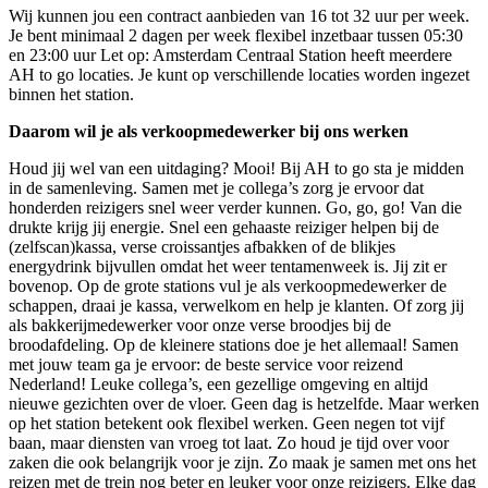
Wij kunnen jou een contract aanbieden van 16 tot 32 uur per week.
Je bent minimaal 2 dagen per week flexibel inzetbaar tussen 05:30
en 23:00 uur Let op: Amsterdam Centraal Station heeft meerdere
AH to go locaties. Je kunt op verschillende locaties worden ingezet
binnen het station.
Daarom wil je als verkoopmedewerker bij ons werken
Houd jij wel van een uitdaging? Mooi! Bij AH to go sta je midden
in de samenleving. Samen met je collega’s zorg je ervoor dat
honderden reizigers snel weer verder kunnen. Go, go, go! Van die
drukte krijg jij energie. Snel een gehaaste reiziger helpen bij de
(zelfscan)kassa, verse croissantjes afbakken of de blikjes
energydrink bijvullen omdat het weer tentamenweek is. Jij zit er
bovenop. Op de grote stations vul je als verkoopmedewerker de
schappen, draai je kassa, verwelkom en help je klanten. Of zorg jij
als bakkerijmedewerker voor onze verse broodjes bij de
broodafdeling. Op de kleinere stations doe je het allemaal! Samen
met jouw team ga je ervoor: de beste service voor reizend
Nederland! Leuke collega’s, een gezellige omgeving en altijd
nieuwe gezichten over de vloer. Geen dag is hetzelfde. Maar werken
op het station betekent ook flexibel werken. Geen negen tot vijf
baan, maar diensten van vroeg tot laat. Zo houd je tijd over voor
zaken die ook belangrijk voor je zijn. Zo maak je samen met ons het
reizen met de trein nog beter en leuker voor onze reizigers. Elke dag