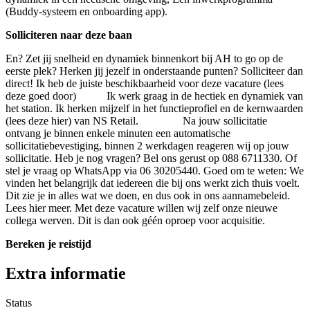
(Buddy-systeem en onboarding app).
Solliciteren naar deze baan
En? Zet jij snelheid en dynamiek binnenkort bij AH to go op de
eerste plek? Herken jij jezelf in onderstaande punten? Solliciteer dan
direct! Ik heb de juiste beschikbaarheid voor deze vacature (lees
deze goed door) Ik werk graag in de hectiek en dynamiek van
het station. Ik herken mijzelf in het functieprofiel en de kernwaarden
(lees deze hier) van NS Retail. Na jouw sollicitatie
ontvang je binnen enkele minuten een automatische
sollicitatiebevestiging, binnen 2 werkdagen reageren wij op jouw
sollicitatie. Heb je nog vragen? Bel ons gerust op 088 6711330. Of
stel je vraag op WhatsApp via 06 30205440. Goed om te weten: We
vinden het belangrijk dat iedereen die bij ons werkt zich thuis voelt.
Dit zie je in alles wat we doen, en dus ook in ons aannamebeleid.
Lees hier meer. Met deze vacature willen wij zelf onze nieuwe
collega werven. Dit is dan ook géén oproep voor acquisitie.
Bereken je reistijd
Extra informatie
Status