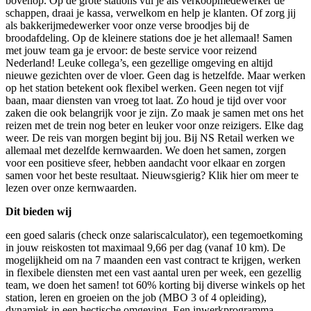
bovenop. Op de grote stations vul je als verkoopmedewerker de
schappen, draai je kassa, verwelkom en help je klanten. Of zorg jij
als bakkerijmedewerker voor onze verse broodjes bij de
broodafdeling. Op de kleinere stations doe je het allemaal! Samen
met jouw team ga je ervoor: de beste service voor reizend
Nederland! Leuke collega’s, een gezellige omgeving en altijd
nieuwe gezichten over de vloer. Geen dag is hetzelfde. Maar werken
op het station betekent ook flexibel werken. Geen negen tot vijf
baan, maar diensten van vroeg tot laat. Zo houd je tijd over voor
zaken die ook belangrijk voor je zijn. Zo maak je samen met ons het
reizen met de trein nog beter en leuker voor onze reizigers. Elke dag
weer. De reis van morgen begint bij jou. Bij NS Retail werken we
allemaal met dezelfde kernwaarden. We doen het samen, zorgen
voor een positieve sfeer, hebben aandacht voor elkaar en zorgen
samen voor het beste resultaat. Nieuwsgierig? Klik hier om meer te
lezen over onze kernwaarden.
Dit bieden wij
een goed salaris (check onze salariscalculator), een tegemoetkoming
in jouw reiskosten tot maximaal 9,66 per dag (vanaf 10 km). De
mogelijkheid om na 7 maanden een vast contract te krijgen, werken
in flexibele diensten met een vast aantal uren per week, een gezellig
team, we doen het samen! tot 60% korting bij diverse winkels op het
station, leren en groeien on the job (MBO 3 of 4 opleiding),
dynamiek in een hectische omgeving, Een inwerkprogramma