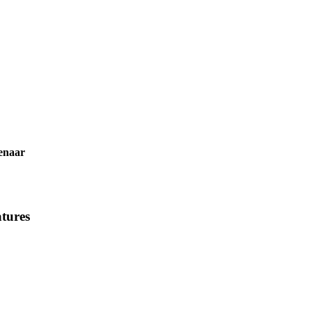
venaar
tures