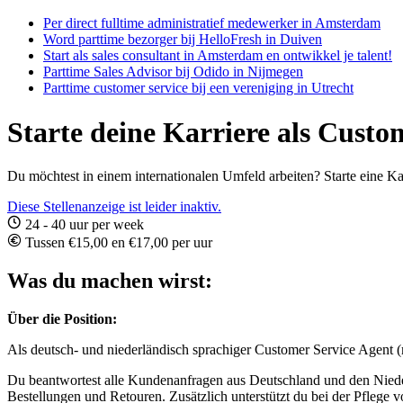
Per direct fulltime administratief medewerker in Amsterdam
Word parttime bezorger bij HelloFresh in Duiven
Start als sales consultant in Amsterdam en ontwikkel je talent!
Parttime Sales Advisor bij Odido in Nijmegen
Parttime customer service bij een vereniging in Utrecht
Starte deine Karriere als Custo
Du möchtest in einem internationalen Umfeld arbeiten? Starte eine Ka
Diese Stellenanzeige ist leider inaktiv.
24 - 40 uur per week
Tussen €15,00 en €17,00 per uur
Was du machen wirst:
Über die Position:
Als deutsch- und niederländisch sprachiger Customer Service Agent 
Du beantwortest alle Kundenanfragen aus Deutschland und den Nieder
Bestellungen und Retouren. Zusätzlich unterstützt du bei der Pflege 