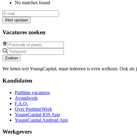
No matches found
Alert opslaan
Vacatures zoeken
Zoeken
We heten wel YoungCapital, maar iedereen is even welkom. Ook als 
Kandidaten
Parttime vacatures
Avondwerk
F.A.Q.
Over ParttimeWerk
YoungCapital IOS App
YoungCapital Android App
Werkgevers