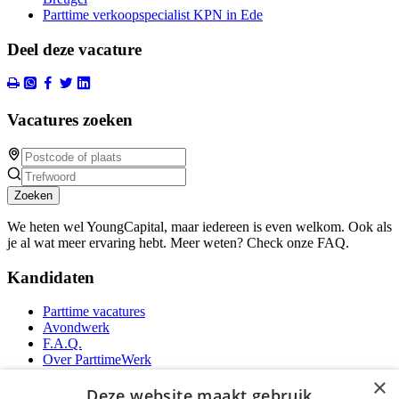
Parttime verkoopspecialist KPN in Ede
Deel deze vacature
Vacatures zoeken
Zoeken
We heten wel YoungCapital, maar iedereen is even welkom. Ook als
je al wat meer ervaring hebt. Meer weten? Check onze FAQ.
Kandidaten
Parttime vacatures
Avondwerk
F.A.Q.
Over ParttimeWerk
YoungCapital IOS App
×
YoungCapital Android App
Deze website maakt gebruik