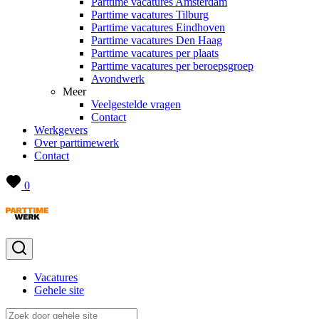
Parttime vacatures Amsterdam
Parttime vacatures Tilburg
Parttime vacatures Eindhoven
Parttime vacatures Den Haag
Parttime vacatures per plaats
Parttime vacatures per beroepsgroep
Avondwerk
Meer
Veelgestelde vragen
Contact
Werkgevers
Over parttimewerk
Contact
0
Vacatures
Gehele site