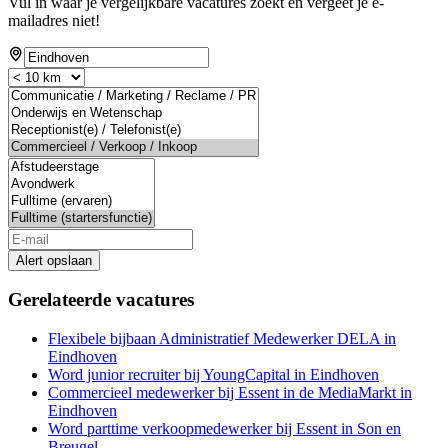
Vul in waar je vergelijkbare vacatures zoekt en vergeet je e-
mailadres niet!
Alert opslaan
Gerelateerde vacatures
Flexibele bijbaan Administratief Medewerker DELA in
Eindhoven
Word junior recruiter bij YoungCapital in Eindhoven
Commercieel medewerker bij Essent in de MediaMarkt in
Eindhoven
Word parttime verkoopmedewerker bij Essent in Son en
Breugel