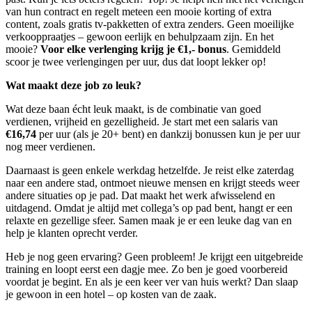
van hun contract en regelt meteen een mooie korting of extra
content, zoals gratis tv-pakketten of extra zenders. Geen moeilijke
verkooppraatjes – gewoon eerlijk en behulpzaam zijn. En het
mooie?
Voor elke verlenging krijg je €1,- bonus
. Gemiddeld
scoor je twee verlengingen per uur, dus dat loopt lekker op!
Wat maakt deze job zo leuk?
Wat deze baan écht leuk maakt, is de combinatie van goed
verdienen, vrijheid en gezelligheid. Je start met een salaris van
€16,74
per uur (als je 20+ bent) en dankzij bonussen kun je per uur
nog meer verdienen.
Daarnaast is geen enkele werkdag hetzelfde. Je reist elke zaterdag
naar een andere stad, ontmoet nieuwe mensen en krijgt steeds weer
andere situaties op je pad. Dat maakt het werk afwisselend en
uitdagend. Omdat je altijd met collega’s op pad bent, hangt er een
relaxte en gezellige sfeer. Samen maak je er een leuke dag van en
help je klanten oprecht verder.
Heb je nog geen ervaring? Geen probleem! Je krijgt een uitgebreide
training en loopt eerst een dagje mee. Zo ben je goed voorbereid
voordat je begint. En als je een keer ver van huis werkt? Dan slaap
je gewoon in een hotel – op kosten van de zaak.