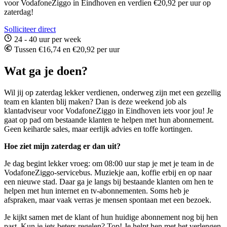
voor VodafoneZiggo in Eindhoven en verdien €20,92 per uur op
zaterdag!
Solliciteer direct
24 - 40 uur per week
Tussen €16,74 en €20,92 per uur
Wat ga je doen?
Wil jij op zaterdag lekker verdienen, onderweg zijn met een gezellig
team en klanten blij maken? Dan is deze weekend job als
klantadviseur voor VodafoneZiggo in Eindhoven iets voor jou! Je
gaat op pad om bestaande klanten te helpen met hun abonnement.
Geen keiharde sales, maar eerlijk advies en toffe kortingen.
Hoe ziet mijn zaterdag er dan uit?
Je dag begint lekker vroeg: om 08:00 uur stap je met je team in de
VodafoneZiggo-servicebus. Muziekje aan, koffie erbij en op naar
een nieuwe stad. Daar ga je langs bij bestaande klanten om hen te
helpen met hun internet en tv-abonnementen. Soms heb je
afspraken, maar vaak verras je mensen spontaan met een bezoek.
Je kijkt samen met de klant of hun huidige abonnement nog bij hen
past. Kun je iets beters regelen? Top! Je helpt hen met het verlengen