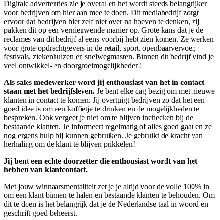
Digitale advertenties zie je overal en het wordt steeds belangrijker
voor bedrijven om hier aan mee te doen. Dit mediabedrijf zorgt
ervoor dat bedrijven hier zelf niet over na hoeven te denken, zij
pakken dit op een vernieuwende manier op. Grote kans dat je de
reclames van dit bedrijf al eens voorbij hebt zien komen. Ze werken
voor grote opdrachtgevers in de retail, sport, openbaarvervoer,
festivals, ziekenhuizen en snelwegmasten. Binnen dit bedrijf vind je
veel ontwikkel- en doorgroeimogelijkheden!
Als sales medewerker word jij enthousiast van het in contact
staan met het bedrijfsleven.
Je bent elke dag bezig om met nieuwe
klanten in contact te komen. Jij overtuigt bedrijven zo dat het een
goed idee is om een koffietje te drinken en de mogelijkheden te
bespreken. Ook vergeet je niet om te blijven inchecken bij de
bestaande klanten. Je informeert regelmatig of alles goed gaat en ze
nog ergens hulp bij kunnen gebruiken. Je gebruikt de kracht van
herhaling om de klant te blijven prikkelen!
Jij bent een echte doorzetter die enthousiast wordt van het
hebben van klantcontact.
Met jouw winnaarsmentaliteit zet je je altijd voor de volle 100% in
om een klant binnen te halen en bestaande klanten te behouden. Om
dit te doen is het belangrijk dat je de Nederlandse taal in woord en
geschrift goed beheerst.