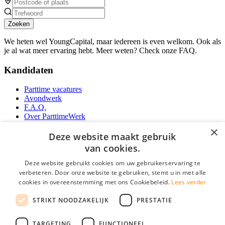
Zoeken
We heten wel YoungCapital, maar iedereen is even welkom. Ook als
je al wat meer ervaring hebt. Meer weten? Check onze FAQ.
Kandidaten
Parttime vacatures
Avondwerk
F.A.Q.
Over ParttimeWerk
YoungCapital IOS App
×
YoungCapital Android App
Deze website maakt gebruik
van cookies.
Werkgevers
Deze website gebruikt cookies om uw gebruikerservaring te
verbeteren. Door onze website te gebruiken, stemt u in met alle
Parttime personeel
cookies in overeenstemming met ons Cookiebeleid.
Lees verder
Vacature aanmelden
Bereken uw tarief
STRIKT NOODZAKELIJK
PRESTATIE
Partners
Contact
TARGETING
FUNCTIONEEL