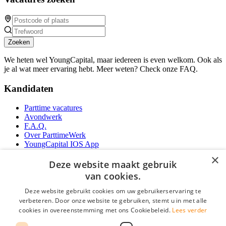
Zoeken
We heten wel YoungCapital, maar iedereen is even welkom. Ook als
je al wat meer ervaring hebt. Meer weten? Check onze FAQ.
Kandidaten
Parttime vacatures
Avondwerk
F.A.Q.
Over ParttimeWerk
YoungCapital IOS App
YoungCapital Android App
×
Deze website maakt gebruik
Werkgevers
van cookies.
Deze website gebruikt cookies om uw gebruikerservaring te
Parttime personeel
verbeteren. Door onze website te gebruiken, stemt u in met alle
Vacature aanmelden
cookies in overeenstemming met ons Cookiebeleid.
Lees verder
Bereken uw tarief
Partners