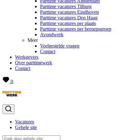
Parttime vacatures Amsterdam
Parttime vacatures Tilburg
Parttime vacatures Eindhoven
Parttime vacatures Den Haag
Parttime vacatures per plaats
Parttime vacatures per beroepsgroep
Avondwerk
Meer
Veelgestelde vragen
Contact
Werkgevers
Over parttimewerk
Contact
0
Vacatures
Gehele site