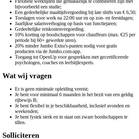
Flexibele werktijden die gemakkelijk te combineren zijn met
bijvoorbeeld een studie;
Een gedeeltelijke maaltijdvergoeding bij late shifts van € 6,50;
Toeslagen voor werk na 22:00 uur en op zon- en feestdagen;
Jaarlijkse salarisverhoging op basis van functiejaren;
Gedeeltelijke reiskostenvergoeding.
10% korting op boodschappen voor chauffeurs (max. €25 per
periode bij 60+ gewerkte uren).
20% minder Jumbo Extra's-punten nodig voor gratis
producten via de Jumbo.com-app.
Toegang tot OpenUp voor gesprekken met gecertificeerde
psychologen, coaches en leefstijlexperts.
Wat wij vragen
Er is geen minimale opleiding vereist;
Je bent voor minimaal 6 maanden in het bezit van een geldig
rijbewijs B;
Je bent flexibel in je beschikbaarheid, inclusief avonden en
weekenden;
Je bent fysiek sterk en in staat om zware boodschappen te
tillen.
Solliciteren