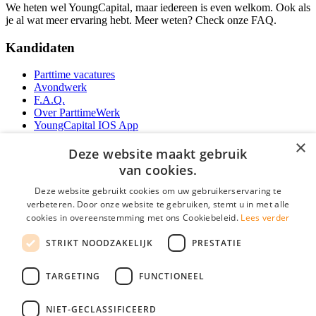
We heten wel YoungCapital, maar iedereen is even welkom. Ook als
je al wat meer ervaring hebt. Meer weten? Check onze FAQ.
Kandidaten
Parttime vacatures
Avondwerk
F.A.Q.
Over ParttimeWerk
YoungCapital IOS App
YoungCapital Android App
×
Deze website maakt gebruik
Werkgevers
van cookies.
Deze website gebruikt cookies om uw gebruikerservaring te
Parttime personeel
verbeteren. Door onze website te gebruiken, stemt u in met alle
Vacature aanmelden
cookies in overeenstemming met ons Cookiebeleid.
Lees verder
Bereken uw tarief
Partners
STRIKT NOODZAKELIJK
PRESTATIE
Contact
Social
TARGETING
FUNCTIONEEL
NIET-GECLASSIFICEERD
Zoeken