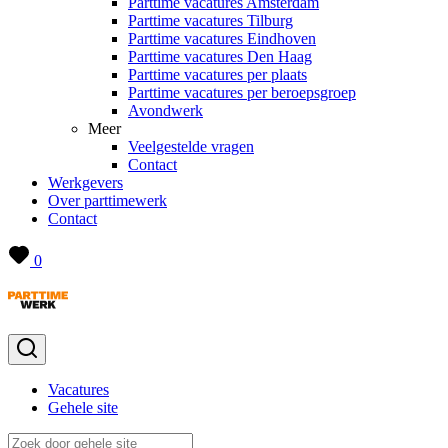
Parttime vacatures Amsterdam
Parttime vacatures Tilburg
Parttime vacatures Eindhoven
Parttime vacatures Den Haag
Parttime vacatures per plaats
Parttime vacatures per beroepsgroep
Avondwerk
Meer
Veelgestelde vragen
Contact
Werkgevers
Over parttimewerk
Contact
0
Vacatures
Gehele site