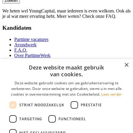
Zoeken
We heten wel YoungCapital, maar iedereen is even welkom. Ook als
je al wat meer ervaring hebt. Meer weten? Check onze FAQ.
Kandidaten
Parttime vacatures
Avondwerk
F.A.Q.
Over ParttimeWerk
YoungCapital IOS App
×
YoungCapital Android App
Deze website maakt gebruik
van cookies.
Werkgevers
Deze website gebruikt cookies om uw gebruikerservaring te
verbeteren. Door onze website te gebruiken, stemt u in met alle
Parttime personeel
cookies in overeenstemming met ons Cookiebeleid.
Lees verder
Vacature aanmelden
Bereken uw tarief
STRIKT NOODZAKELIJK
PRESTATIE
Partners
Contact
TARGETING
FUNCTIONEEL
Social
NIET-GECLASSIFICEERD