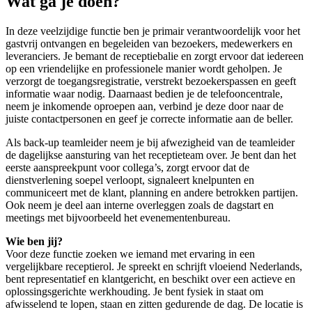
Wat ga je doen?
In deze veelzijdige functie ben je primair verantwoordelijk voor het
gastvrij ontvangen en begeleiden van bezoekers, medewerkers en
leveranciers. Je bemant de receptiebalie en zorgt ervoor dat iedereen
op een vriendelijke en professionele manier wordt geholpen. Je
verzorgt de toegangsregistratie, verstrekt bezoekerspassen en geeft
informatie waar nodig. Daarnaast bedien je de telefooncentrale,
neem je inkomende oproepen aan, verbind je deze door naar de
juiste contactpersonen en geef je correcte informatie aan de beller.
Als back-up teamleider neem je bij afwezigheid van de teamleider
de dagelijkse aansturing van het receptieteam over. Je bent dan het
eerste aanspreekpunt voor collega’s, zorgt ervoor dat de
dienstverlening soepel verloopt, signaleert knelpunten en
communiceert met de klant, planning en andere betrokken partijen.
Ook neem je deel aan interne overleggen zoals de dagstart en
meetings met bijvoorbeeld het evenementenbureau.
Wie ben jij?
Voor deze functie zoeken we iemand met ervaring in een
vergelijkbare receptierol. Je spreekt en schrijft vloeiend Nederlands,
bent representatief en klantgericht, en beschikt over een actieve en
oplossingsgerichte werkhouding. Je bent fysiek in staat om
afwisselend te lopen, staan en zitten gedurende de dag. De locatie is