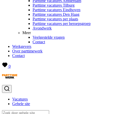
Parttime vacatures Amsterdam
Parttime vacatures Tilburg
Parttime vacatures Eindhoven
Parttime vacatures Den Haag
Parttime vacatures per plaats
Parttime vacatures per beroepsgroep
Avondwerk
Meer
Veelgestelde vragen
Contact
Werkgevers
Over parttimewerk
Contact
0
Vacatures
Gehele site