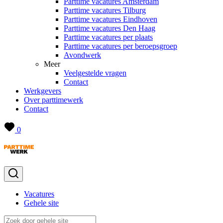
Parttime vacatures Amsterdam
Parttime vacatures Tilburg
Parttime vacatures Eindhoven
Parttime vacatures Den Haag
Parttime vacatures per plaats
Parttime vacatures per beroepsgroep
Avondwerk
Meer
Veelgestelde vragen
Contact
Werkgevers
Over parttimewerk
Contact
0
Vacatures
Gehele site