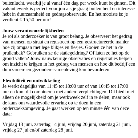
buitenlucht, waarbij je al vanaf één dag per week kunt beginnen. Dit
vakantiewerk is perfect voor jou als je graag buiten bent en interesse
hebt in duurzaamheid en gedragsobservatie. En het mooiste is: je
verdient € 15,50 per uur!
Jouw verantwoordelijkheden
Je rol als onderzoeker is van groot belang. Je observeert het gedrag
van mensen op straat en registreert op een gestructureerde manier
hoe zij omgaan met lege blikjes en flesjes. Gooien ze het in de
prullenbak? Gebruiken ze de statiegeldring? Of laten ze het op de
grond vallen? Jouw nauwkeurige observaties en registraties helpen
om inzicht te krijgen in het gedrag van mensen en hoe dit bedrijf een
duurzamere en gezondere samenleving kan bevorderen.
Flexibiliteit en ontwikkeling
Je werkt dagelijks van 11:45 tot 18:00 uur of van 10:45 tot 17:00
uur en kunt dit combineren met andere verplichtingen. Dit biedt niet
alleen de mogelijkheid om je werkweek zelf in te delen, maar ook
de kans om waardevolle ervaring op te doen in een
onderzoeksomgeving. Je gaat werken op ten minste één van deze
data:
Vrijdag 13 juni, zaterdag 14 juni, vrijdag 20 juni, zaterdag 21 juni,
vrijdag 27 jui en/of zaterdag 28 juni.