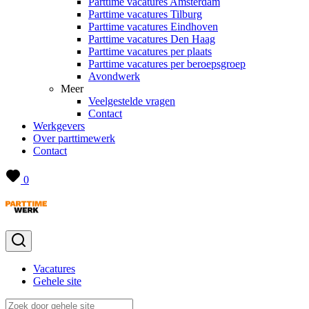
Parttime vacatures Amsterdam
Parttime vacatures Tilburg
Parttime vacatures Eindhoven
Parttime vacatures Den Haag
Parttime vacatures per plaats
Parttime vacatures per beroepsgroep
Avondwerk
Meer
Veelgestelde vragen
Contact
Werkgevers
Over parttimewerk
Contact
0
Vacatures
Gehele site