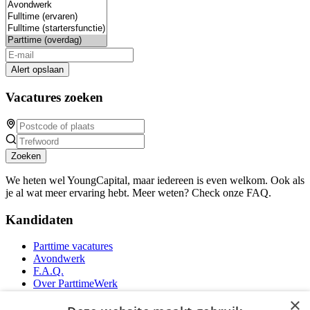
Alert opslaan
Vacatures zoeken
Zoeken
We heten wel YoungCapital, maar iedereen is even welkom. Ook als
je al wat meer ervaring hebt. Meer weten? Check onze FAQ.
Kandidaten
Parttime vacatures
Avondwerk
F.A.Q.
Over ParttimeWerk
YoungCapital IOS App
×
YoungCapital Android App