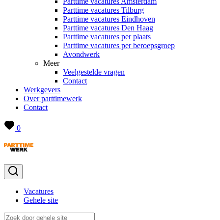
Parttime vacatures Amsterdam
Parttime vacatures Tilburg
Parttime vacatures Eindhoven
Parttime vacatures Den Haag
Parttime vacatures per plaats
Parttime vacatures per beroepsgroep
Avondwerk
Meer
Veelgestelde vragen
Contact
Werkgevers
Over parttimewerk
Contact
0
Vacatures
Gehele site