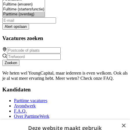
Alert opslaan
Vacatures zoeken
Zoeken
We heten wel YoungCapital, maar iedereen is even welkom. Ook als
je al wat meer ervaring hebt. Meer weten? Check onze FAQ.
Kandidaten
Parttime vacatures
Avondwerk
F.A.Q.
Over ParttimeWerk
YoungCapital IOS App
×
YoungCapital Android App
Deze website maakt gebruik