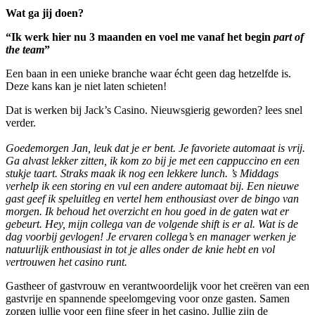
Wat ga jij doen?
“Ik werk hier nu 3 maanden en voel me vanaf het begin
part of
the team
”
Een baan in een unieke branche waar écht geen dag hetzelfde is.
Deze kans kan je niet laten schieten!
Dat is werken bij Jack’s Casino. Nieuwsgierig geworden? lees snel
verder.
Goedemorgen Jan, leuk dat je er bent. Je favoriete automaat is vrij.
Ga alvast lekker zitten, ik kom zo bij je met een cappuccino en een
stukje taart. Straks maak ik nog een lekkere lunch. ’s Middags
verhelp ik een storing en vul een andere automaat bij. Een nieuwe
gast geef ik speluitleg en vertel hem enthousiast over de bingo van
morgen. Ik behoud het overzicht en hou goed in de gaten wat er
gebeurt. Hey, mijn collega van de volgende shift is er al. Wat is de
dag voorbij gevlogen! Je ervaren collega’s en manager werken je
natuurlijk enthousiast in tot je alles onder de knie hebt en vol
vertrouwen het casino runt.
Gastheer of gastvrouw en verantwoordelijk voor het creëren van een
gastvrije en spannende speelomgeving voor onze gasten. Samen
zorgen jullie voor een fijne sfeer in het casino. Jullie zijn de