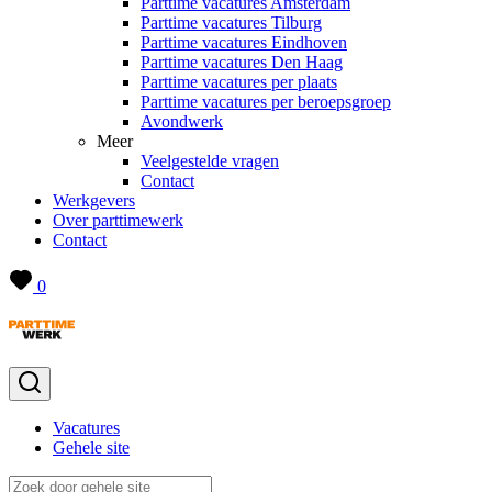
Parttime vacatures Amsterdam
Parttime vacatures Tilburg
Parttime vacatures Eindhoven
Parttime vacatures Den Haag
Parttime vacatures per plaats
Parttime vacatures per beroepsgroep
Avondwerk
Meer
Veelgestelde vragen
Contact
Werkgevers
Over parttimewerk
Contact
0
Vacatures
Gehele site