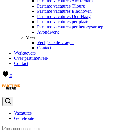
Parttime vacatures Amsterdam
Parttime vacatures Tilburg
Parttime vacatures Eindhoven
Parttime vacatures Den Haag
Parttime vacatures per plaats
Parttime vacatures per beroepsgroep
Avondwerk
Meer
Veelgestelde vragen
Contact
Werkgevers
Over parttimewerk
Contact
0
Vacatures
Gehele site