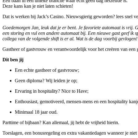
Een baan in een unieke branche waar écht geen dag hetzelfde is.
Deze kans kan je niet laten schieten!
Dat is werken bij Jack’s Casino. Nieuwsgierig geworden? lees snel ve
Goedemorgen Jan, leuk dat je er bent. Je favoriete automaat is vrij. G
een storing en vul een andere automaat bij. Een nieuwe gast geef ik s
collega van de volgende shift is er al. Wat is de dag voorbij gevlogen!
Gastheer of gastvrouw en verantwoordelijk voor het creëren van een ga
Dit ben jij
Een echte gastheer of gastvrouw;
Geen diploma? Wij leiden je op;
Ervaring in hospitality? Nice to Have;
Enthousiast, gemotiveerd, mensen-mens en een hospitality kanj
Minimaal 18 jaar oud.
Parttime of bijbaan? Kan allemaal, jij hebt de vrijheid hierin.
Toeslagen, een bonusregeling en extra vakantiedagen wanneer je niet