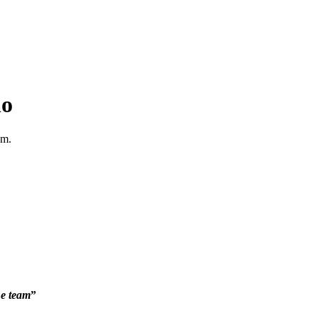
no
em.
he team
”