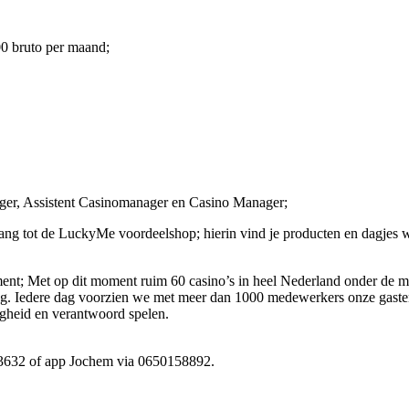
00 bruto per maand;
er, Assistent Casinomanager en Casino Manager;
g tot de LuckyMe voordeelshop; hierin vind je producten en dagjes w
t; Met op dit moment ruim 60 casino’s in heel Nederland onder de me
. Iedere dag voorzien we met meer dan 1000 medewerkers onze gasten va
ligheid en verantwoord spelen.
273632 of app Jochem via 0650158892.