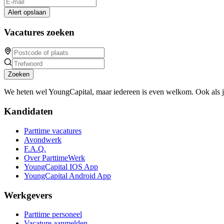
Alert opslaan
Vacatures zoeken
Zoeken
We heten wel YoungCapital, maar iedereen is even welkom. Ook als 
Kandidaten
Parttime vacatures
Avondwerk
F.A.Q.
Over ParttimeWerk
YoungCapital IOS App
YoungCapital Android App
Werkgevers
Parttime personeel
Vacature aanmelden