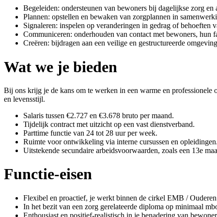
Begeleiden: ondersteunen van bewoners bij dagelijkse zorg en a
Plannen: opstellen en bewaken van zorgplannen in samenwerkin
Signaleren: inspelen op veranderingen in gedrag of behoeften 
Communiceren: onderhouden van contact met bewoners, hun fami
Creëren: bijdragen aan een veilige en gestructureerde omgevin
Wat we je bieden
Bij ons krijg je de kans om te werken in een warme en professionele o
en levensstijl.
Salaris tussen €2.727 en €3.678 bruto per maand.
Tijdelijk contract met uitzicht op een vast dienstverband.
Parttime functie van 24 tot 28 uur per week.
Ruimte voor ontwikkeling via interne cursussen en opleidingen
Uitstekende secundaire arbeidsvoorwaarden, zoals een 13e maa
Functie-eisen
Flexibel en proactief, je werkt binnen de cirkel EMB / Ouderen
In het bezit van een zorg gerelateerde diploma op minimaal mbo
Enthousiast en positief-realistisch in je benadering van bewoner