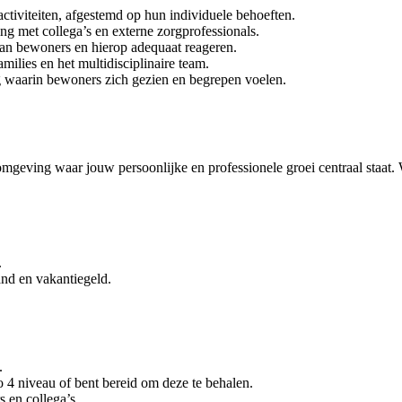
ctiviteiten, afgestemd op hun individuele behoeften.
g met collega’s en externe zorgprofessionals.
van bewoners en hierop adequaat reageren.
lies en het multidisciplinaire team.
g waarin bewoners zich gezien en begrepen voelen.
mgeving waar jouw persoonlijke en professionele groei centraal staat. 
.
nd en vakantiegeld.
.
 4 niveau of bent bereid om deze te behalen.
s en collega’s.