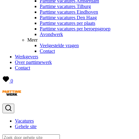
Parttime vacatures Amsterdam
Parttime vacatures Tilburg
Parttime vacatures Eindhoven
Parttime vacatures Den Haag
Parttime vacatures per plaats
Parttime vacatures per beroepsgroep
Avondwerk
Meer
Veelgestelde vragen
Contact
Werkgevers
Over parttimewerk
Contact
0
Vacatures
Gehele site