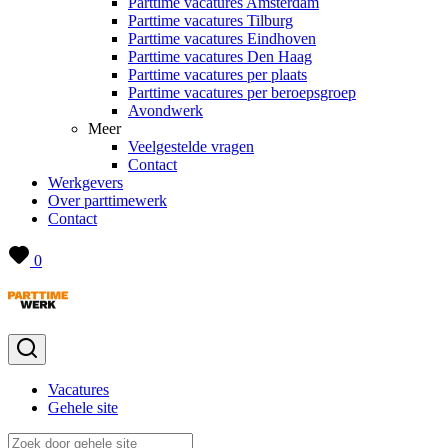
Parttime vacatures Amsterdam
Parttime vacatures Tilburg
Parttime vacatures Eindhoven
Parttime vacatures Den Haag
Parttime vacatures per plaats
Parttime vacatures per beroepsgroep
Avondwerk
Meer
Veelgestelde vragen
Contact
Werkgevers
Over parttimewerk
Contact
0
Vacatures
Gehele site