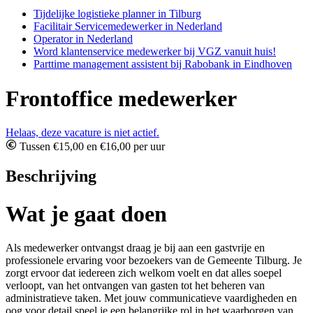
Tijdelijke logistieke planner in Tilburg
Facilitair Servicemedewerker in Nederland
Operator in Nederland
Word klantenservice medewerker bij VGZ vanuit huis!
Parttime management assistent bij Rabobank in Eindhoven
Frontoffice medewerker
Helaas, deze vacature is niet actief.
Tussen €15,00 en €16,00 per uur
Beschrijving
Wat je gaat doen
Als medewerker ontvangst draag je bij aan een gastvrije en
professionele ervaring voor bezoekers van de Gemeente Tilburg. Je
zorgt ervoor dat iedereen zich welkom voelt en dat alles soepel
verloopt, van het ontvangen van gasten tot het beheren van
administratieve taken. Met jouw communicatieve vaardigheden en
oog voor detail speel je een belangrijke rol in het waarborgen van