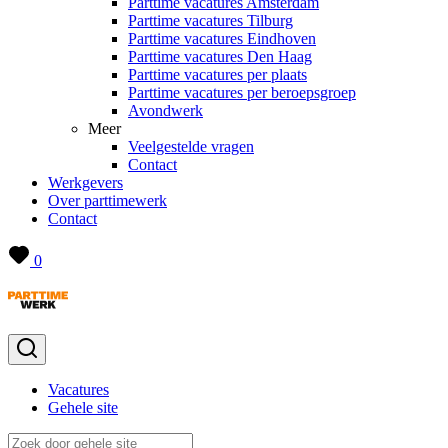
Parttime vacatures Amsterdam
Parttime vacatures Tilburg
Parttime vacatures Eindhoven
Parttime vacatures Den Haag
Parttime vacatures per plaats
Parttime vacatures per beroepsgroep
Avondwerk
Meer
Veelgestelde vragen
Contact
Werkgevers
Over parttimewerk
Contact
0
Vacatures
Gehele site