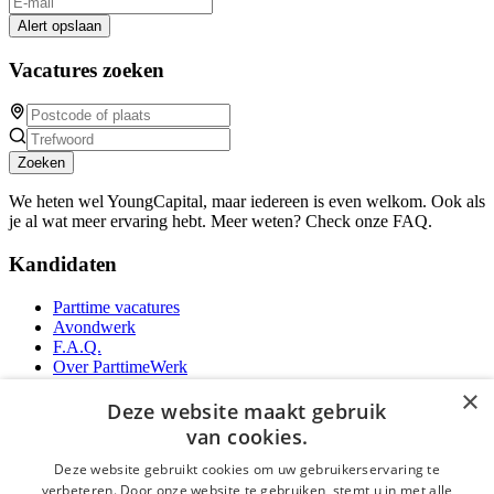
Alert opslaan
Vacatures zoeken
Zoeken
We heten wel YoungCapital, maar iedereen is even welkom. Ook als
je al wat meer ervaring hebt. Meer weten? Check onze FAQ.
Kandidaten
Parttime vacatures
Avondwerk
F.A.Q.
Over ParttimeWerk
YoungCapital IOS App
×
YoungCapital Android App
Deze website maakt gebruik
van cookies.
Werkgevers
Deze website gebruikt cookies om uw gebruikerservaring te
verbeteren. Door onze website te gebruiken, stemt u in met alle
Parttime personeel