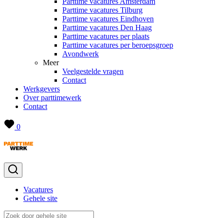
Parttime vacatures Amsterdam
Parttime vacatures Tilburg
Parttime vacatures Eindhoven
Parttime vacatures Den Haag
Parttime vacatures per plaats
Parttime vacatures per beroepsgroep
Avondwerk
Meer
Veelgestelde vragen
Contact
Werkgevers
Over parttimewerk
Contact
0
Vacatures
Gehele site