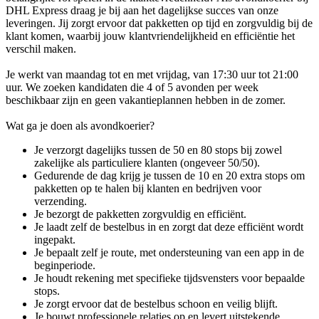
DHL Express draag je bij aan het dagelijkse succes van onze
leveringen. Jij zorgt ervoor dat pakketten op tijd en zorgvuldig bij de
klant komen, waarbij jouw klantvriendelijkheid en efficiëntie het
verschil maken.
Je werkt van maandag tot en met vrijdag, van 17:30 uur tot 21:00
uur. We zoeken kandidaten die 4 of 5 avonden per week
beschikbaar zijn en geen vakantieplannen hebben in de zomer.
Wat ga je doen als avondkoerier?
Je verzorgt dagelijks tussen de 50 en 80 stops bij zowel
zakelijke als particuliere klanten (ongeveer 50/50).
Gedurende de dag krijg je tussen de 10 en 20 extra stops om
pakketten op te halen bij klanten en bedrijven voor
verzending.
Je bezorgt de pakketten zorgvuldig en efficiënt.
Je laadt zelf de bestelbus in en zorgt dat deze efficiënt wordt
ingepakt.
Je bepaalt zelf je route, met ondersteuning van een app in de
beginperiode.
Je houdt rekening met specifieke tijdsvensters voor bepaalde
stops.
Je zorgt ervoor dat de bestelbus schoon en veilig blijft.
Je bouwt professionele relaties op en levert uitstekende