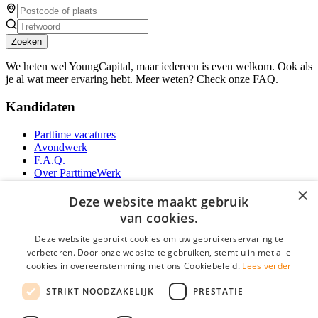
Zoeken
We heten wel YoungCapital, maar iedereen is even welkom. Ook als
je al wat meer ervaring hebt. Meer weten? Check onze FAQ.
Kandidaten
Parttime vacatures
Avondwerk
F.A.Q.
Over ParttimeWerk
YoungCapital IOS App
×
YoungCapital Android App
Deze website maakt gebruik
van cookies.
Werkgevers
Deze website gebruikt cookies om uw gebruikerservaring te
verbeteren. Door onze website te gebruiken, stemt u in met alle
Parttime personeel
cookies in overeenstemming met ons Cookiebeleid.
Lees verder
Vacature aanmelden
Bereken uw tarief
STRIKT NOODZAKELIJK
PRESTATIE
Partners
Contact