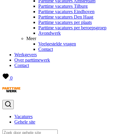
Parttime vacatures Amsterdam
Parttime vacatures Tilburg
Parttime vacatures Eindhoven
Parttime vacatures Den Haag
Parttime vacatures per plaats
Parttime vacatures per beroepsgroep
Avondwerk
Meer
Veelgestelde vragen
Contact
Werkgevers
Over parttimewerk
Contact
0
Vacatures
Gehele site