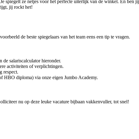
Je spiegelt ze netjes voor het perfecte uiterlijk van de winkel. En ben j
t, jij rockt het!
ijvoorbeeld de beste spiegelaars van het team eens een tip te vragen.
 de salariscalculator hieronder.
e activiteiten of verplichtingen.
g respect.
O of HBO diploma) via onze eigen Jumbo Academy.
olliciteer nu op deze leuke vacature bijbaan vakkenvuller, tot snel!