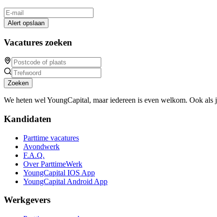
Alert opslaan
Vacatures zoeken
Zoeken
We heten wel YoungCapital, maar iedereen is even welkom. Ook als 
Kandidaten
Parttime vacatures
Avondwerk
F.A.Q.
Over ParttimeWerk
YoungCapital IOS App
YoungCapital Android App
Werkgevers