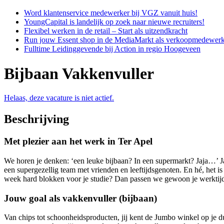
Word klantenservice medewerker bij VGZ vanuit huis!
YoungCapital is landelijk op zoek naar nieuwe recruiters!
Flexibel werken in de retail – Start als uitzendkracht
Run jouw Essent shop in de MediaMarkt als verkoopmedewerk
Fulltime Leidinggevende bij Action in regio Hoogeveen
Bijbaan Vakkenvuller
Helaas, deze vacature is niet actief.
Beschrijving
Met plezier aan het werk in Ter Apel
We horen je denken: ‘een leuke bijbaan? In een supermarkt? Jaja…’ Ja,
een supergezellig team met vrienden en leeftijdsgenoten. En hé, het is
week hard blokken voor je studie? Dan passen we gewoon je werktij
Jouw goal als vakkenvuller (bijbaan)
Van chips tot schoonheidsproducten, jij kent de Jumbo winkel op je du