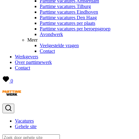
Parttime vacatures Amsterdam
Parttime vacatures Tilburg
Parttime vacatures Eindhoven
Parttime vacatures Den Haag
Parttime vacatures per plaats
Parttime vacatures per beroepsgroep
Avondwerk
Meer
Veelgestelde vragen
Contact
Werkgevers
Over parttimewerk
Contact
0
Vacatures
Gehele site