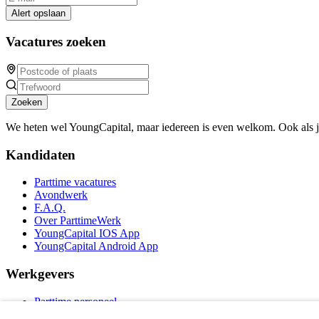
Alert opslaan
Vacatures zoeken
Zoeken
We heten wel YoungCapital, maar iedereen is even welkom. Ook als 
Kandidaten
Parttime vacatures
Avondwerk
F.A.Q.
Over ParttimeWerk
YoungCapital IOS App
YoungCapital Android App
Werkgevers
Parttime personeel
Vacature aanmelden