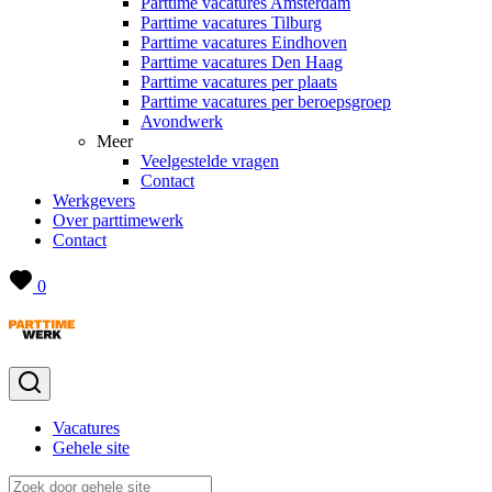
Parttime vacatures Amsterdam
Parttime vacatures Tilburg
Parttime vacatures Eindhoven
Parttime vacatures Den Haag
Parttime vacatures per plaats
Parttime vacatures per beroepsgroep
Avondwerk
Meer
Veelgestelde vragen
Contact
Werkgevers
Over parttimewerk
Contact
0
Vacatures
Gehele site