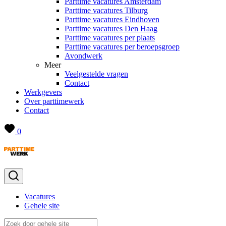
Parttime vacatures Amsterdam
Parttime vacatures Tilburg
Parttime vacatures Eindhoven
Parttime vacatures Den Haag
Parttime vacatures per plaats
Parttime vacatures per beroepsgroep
Avondwerk
Meer
Veelgestelde vragen
Contact
Werkgevers
Over parttimewerk
Contact
0
Vacatures
Gehele site