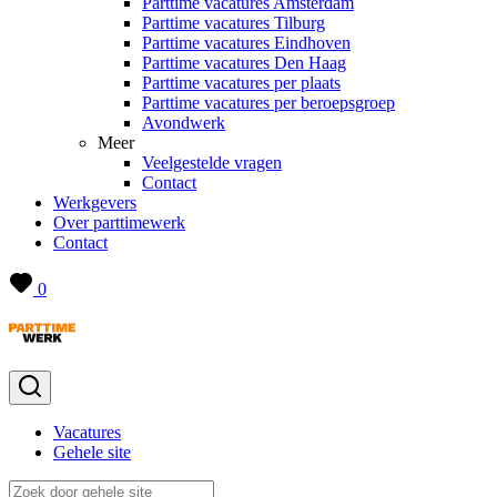
Parttime vacatures Amsterdam
Parttime vacatures Tilburg
Parttime vacatures Eindhoven
Parttime vacatures Den Haag
Parttime vacatures per plaats
Parttime vacatures per beroepsgroep
Avondwerk
Meer
Veelgestelde vragen
Contact
Werkgevers
Over parttimewerk
Contact
0
Vacatures
Gehele site