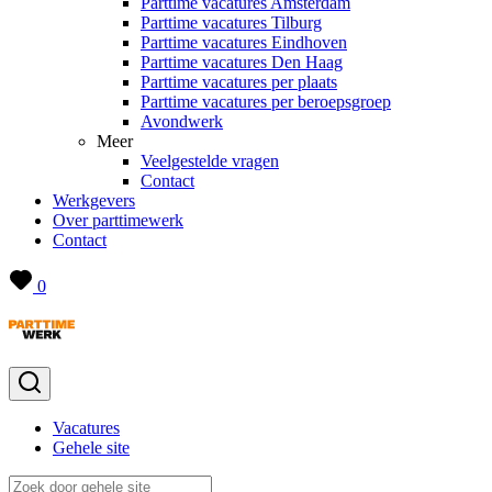
Parttime vacatures Amsterdam
Parttime vacatures Tilburg
Parttime vacatures Eindhoven
Parttime vacatures Den Haag
Parttime vacatures per plaats
Parttime vacatures per beroepsgroep
Avondwerk
Meer
Veelgestelde vragen
Contact
Werkgevers
Over parttimewerk
Contact
0
Vacatures
Gehele site