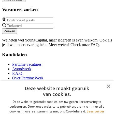
Vacatures zoeken
Zoeken
We heten wel YoungCapital, maar iedereen is even welkom. Ook als
je al wat meer ervaring hebt. Meer weten? Check onze FAQ.
Kandidaten
Parttime vacatures
Avondwerk
F.A.Q.
Over ParttimeWerk
YoungCapital IOS App
×
YoungCapital Android App
Deze website maakt gebruik
van cookies.
Werkgevers
Deze website gebruikt cookies om uw gebruikerservaring te
verbeteren. Door onze website te gebruiken, stemt u in met alle
Parttime personeel
cookies in overeenstemming met ons Cookiebeleid.
Lees verder
Vacature aanmelden