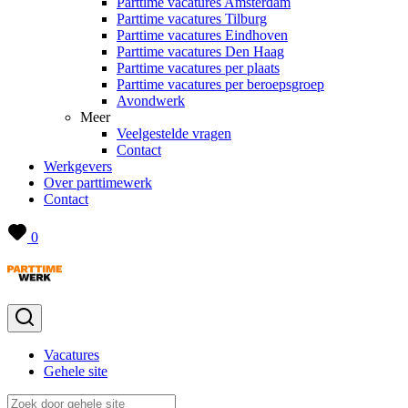
Parttime vacatures Amsterdam
Parttime vacatures Tilburg
Parttime vacatures Eindhoven
Parttime vacatures Den Haag
Parttime vacatures per plaats
Parttime vacatures per beroepsgroep
Avondwerk
Meer
Veelgestelde vragen
Contact
Werkgevers
Over parttimewerk
Contact
0
Vacatures
Gehele site