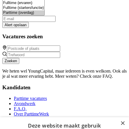
Alert opslaan
Vacatures zoeken
Zoeken
We heten wel YoungCapital, maar iedereen is even welkom. Ook als
je al wat meer ervaring hebt. Meer weten? Check onze FAQ.
Kandidaten
Parttime vacatures
Avondwerk
F.A.Q.
Over ParttimeWerk
YoungCapital IOS App
×
YoungCapital Android App
Deze website maakt gebruik