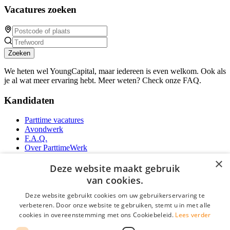
Vacatures zoeken
Zoeken
We heten wel YoungCapital, maar iedereen is even welkom. Ook als
je al wat meer ervaring hebt. Meer weten? Check onze FAQ.
Kandidaten
Parttime vacatures
Avondwerk
F.A.Q.
Over ParttimeWerk
YoungCapital IOS App
×
YoungCapital Android App
Deze website maakt gebruik
van cookies.
Werkgevers
Deze website gebruikt cookies om uw gebruikerservaring te
verbeteren. Door onze website te gebruiken, stemt u in met alle
Parttime personeel
cookies in overeenstemming met ons Cookiebeleid.
Lees verder
Vacature aanmelden
Bereken uw tarief