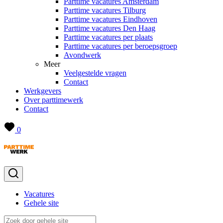
Parttime vacatures Amsterdam
Parttime vacatures Tilburg
Parttime vacatures Eindhoven
Parttime vacatures Den Haag
Parttime vacatures per plaats
Parttime vacatures per beroepsgroep
Avondwerk
Meer
Veelgestelde vragen
Contact
Werkgevers
Over parttimewerk
Contact
0
Vacatures
Gehele site